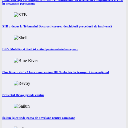
Două asociații ale transportatorilor cer transformarea schemei de compensare a accizei
în mecanism permanent
STB a depus la Tribunalul București cererea deschiderii procedurii de insolvență
DKV Mobility și Shell își extind parteneriatul european
Blue River: 26.123 km cu un camion 100% electric în transport internațional
Proiectul Revoy prinde contur
Sailun își extinde gama de anvelope pentru camioane