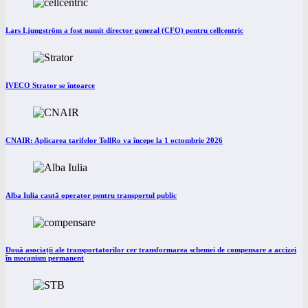
Lars Ljungström a fost numit director general (CFO) pentru cellcentric
IVECO Strator se întoarce
CNAIR: Aplicarea tarifelor TollRo va începe la 1 octombrie 2026
Alba Iulia caută operator pentru transportul public
Două asociații ale transportatorilor cer transformarea schemei de compensare a accizei
în mecanism permanent