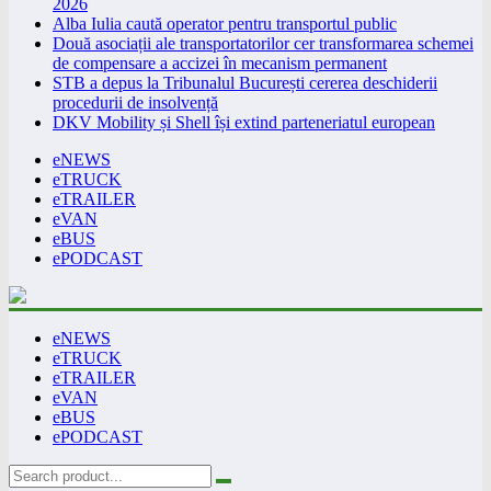
2026
Alba Iulia caută operator pentru transportul public
Două asociații ale transportatorilor cer transformarea schemei
de compensare a accizei în mecanism permanent
STB a depus la Tribunalul București cererea deschiderii
procedurii de insolvență
DKV Mobility și Shell își extind parteneriatul european
eNEWS
eTRUCK
eTRAILER
eVAN
eBUS
ePODCAST
eNEWS
eTRUCK
eTRAILER
eVAN
eBUS
ePODCAST