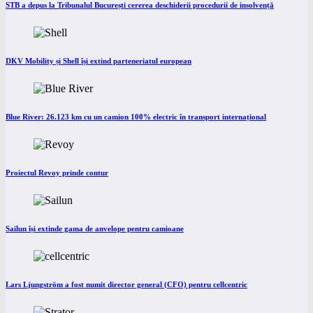
STB a depus la Tribunalul București cererea deschiderii procedurii de insolvență
DKV Mobility și Shell își extind parteneriatul european
Blue River: 26.123 km cu un camion 100% electric în transport internațional
Proiectul Revoy prinde contur
Sailun își extinde gama de anvelope pentru camioane
Lars Ljungström a fost numit director general (CFO) pentru cellcentric