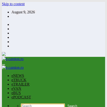
Skip to content
August 9, 2026
eNEWS
eTRUCK
eTRAILER
eVAN
eBUS
ePODCAST