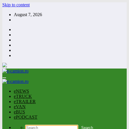
Skip to content
August 7, 2026
eNEWS
eTRUCK
eTRAILER
eVAN
eBUS
ePODCAST