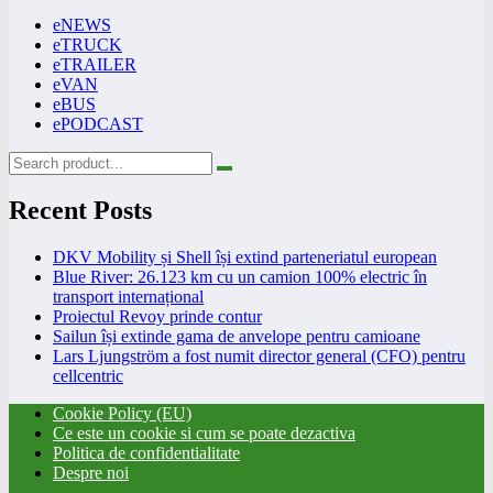
eNEWS
eTRUCK
eTRAILER
eVAN
eBUS
ePODCAST
Recent Posts
DKV Mobility și Shell își extind parteneriatul european
Blue River: 26.123 km cu un camion 100% electric în
transport internațional
Proiectul Revoy prinde contur
Sailun își extinde gama de anvelope pentru camioane
Lars Ljungström a fost numit director general (CFO) pentru
cellcentric
Cookie Policy (EU)
Ce este un cookie si cum se poate dezactiva
Politica de confidentialitate
Despre noi