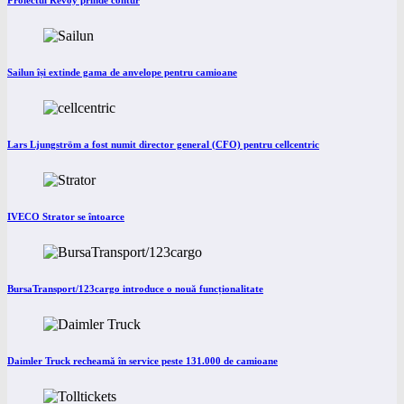
Proiectul Revoy prinde contur
Sailun își extinde gama de anvelope pentru camioane
Lars Ljungström a fost numit director general (CFO) pentru cellcentric
IVECO Strator se întoarce
BursaTransport/123cargo introduce o nouă funcționalitate
Daimler Truck recheamă în service peste 131.000 de camioane