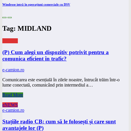
Windrose intră în operațiuni comerciale cu DSV
Tag: MIDLAND
eNEWS
(P) Cum alegi un dispozitiv potrivit pentru a
comunica eficient în trafic?
e-camion.ro
Comunicarea este esențială în zilele noastre, întrucât trăim într-o
lume conectată, comunicând prin intermediul a…
Read More
eNEWS
e-camion.ro
Stațiile radio CB: cum să le folosești și care sunt
avantajele lor (P)