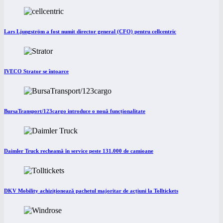
Lars Ljungström a fost numit director general (CFO) pentru cellcentric
IVECO Strator se întoarce
BursaTransport/123cargo introduce o nouă funcționalitate
Daimler Truck recheamă în service peste 131.000 de camioane
DKV Mobility achiziționează pachetul majoritar de acțiuni la Tolltickets