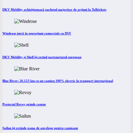
DKV Mobility achiziționează pachetul majoritar de acțiuni la Tolltickets
Windrose intră în operațiuni comerciale cu DSV
DKV Mobility și Shell își extind parteneriatul european
Blue River: 26.123 km cu un camion 100% electric în transport internațional
Proiectul Revoy prinde contur
Sailun își extinde gama de anvelope pentru camioane