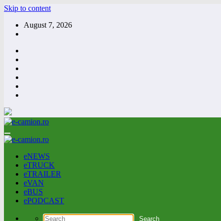
Skip to content
August 7, 2026
eNEWS
eTRUCK
eTRAILER
eVAN
eBUS
ePODCAST