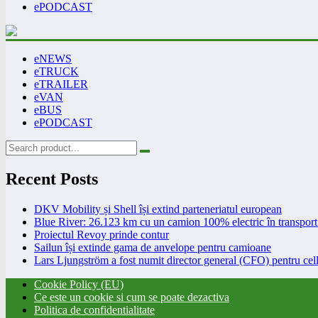
ePODCAST
eNEWS
eTRUCK
eTRAILER
eVAN
eBUS
ePODCAST
Recent Posts
DKV Mobility și Shell își extind parteneriatul european
Blue River: 26.123 km cu un camion 100% electric în transport 
Proiectul Revoy prinde contur
Sailun își extinde gama de anvelope pentru camioane
Lars Ljungström a fost numit director general (CFO) pentru cell
Cookie Policy (EU)
Ce este un cookie si cum se poate dezactiva
Politica de confidentialitate