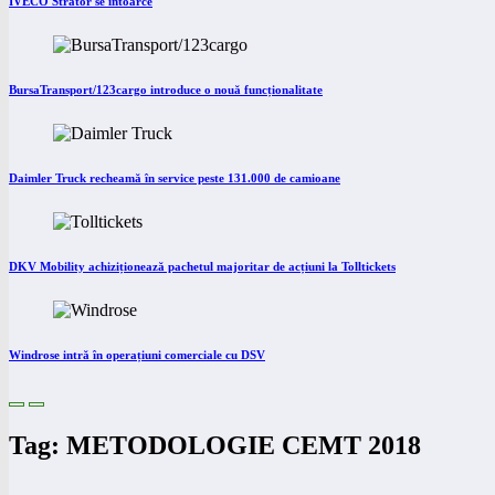
IVECO Strator se întoarce
BursaTransport/123cargo introduce o nouă funcționalitate
Daimler Truck recheamă în service peste 131.000 de camioane
DKV Mobility achiziționează pachetul majoritar de acțiuni la Tolltickets
Windrose intră în operațiuni comerciale cu DSV
Tag: METODOLOGIE CEMT 2018