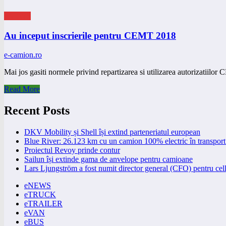
eNEWS
Au inceput inscrierile pentru CEMT 2018
e-camion.ro
Mai jos gasiti normele privind repartizarea si utilizarea autorizati
Read More
Recent Posts
DKV Mobility și Shell își extind parteneriatul european
Blue River: 26.123 km cu un camion 100% electric în transport 
Proiectul Revoy prinde contur
Sailun își extinde gama de anvelope pentru camioane
Lars Ljungström a fost numit director general (CFO) pentru cell
eNEWS
eTRUCK
eTRAILER
eVAN
eBUS