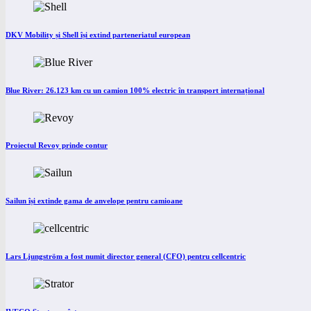
DKV Mobility și Shell își extind parteneriatul european
Blue River: 26.123 km cu un camion 100% electric în transport internațional
Proiectul Revoy prinde contur
Sailun își extinde gama de anvelope pentru camioane
Lars Ljungström a fost numit director general (CFO) pentru cellcentric