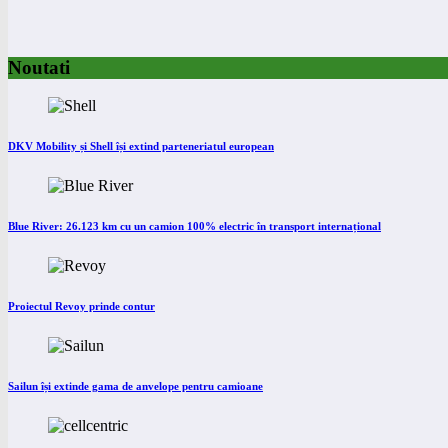
Noutati
DKV Mobility și Shell își extind parteneriatul european
Blue River: 26.123 km cu un camion 100% electric în transport internațional
Proiectul Revoy prinde contur
Sailun își extinde gama de anvelope pentru camioane