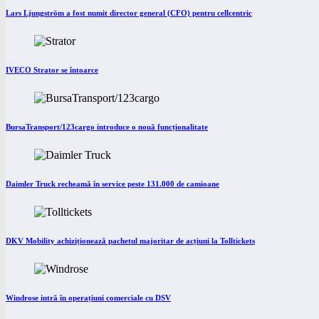
Lars Ljungström a fost numit director general (CFO) pentru cellcentric
IVECO Strator se întoarce
BursaTransport/123cargo introduce o nouă funcționalitate
Daimler Truck recheamă în service peste 131.000 de camioane
DKV Mobility achiziționează pachetul majoritar de acțiuni la Tolltickets
Windrose intră în operațiuni comerciale cu DSV