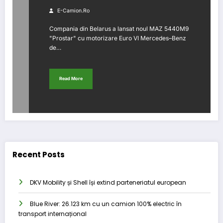
E-Camion.ro
Compania din Belarus a lansat noul MAZ 5440M9
"Prostar" cu motorizare Euro VI Mercedes–Benz
de…
Read More
Recent Posts
DKV Mobility și Shell își extind parteneriatul european
Blue River: 26.123 km cu un camion 100% electric în
transport internațional