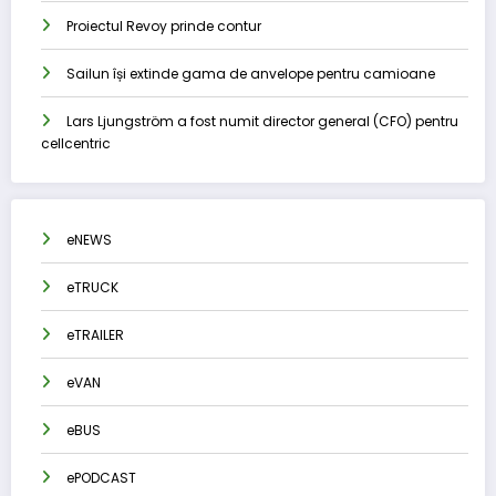
Proiectul Revoy prinde contur
Sailun își extinde gama de anvelope pentru camioane
Lars Ljungström a fost numit director general (CFO) pentru
cellcentric
eNEWS
eTRUCK
eTRAILER
eVAN
eBUS
ePODCAST