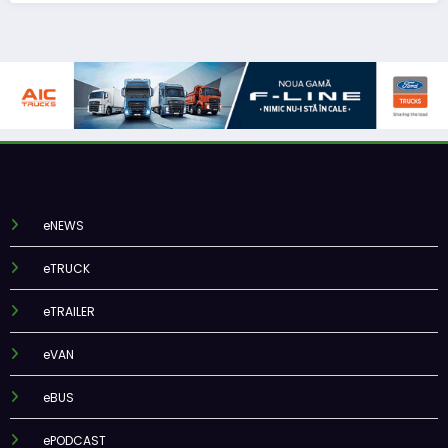
eNEWS
eTRUCK
eTRAILER
eVAN
eBUS
ePODCAST