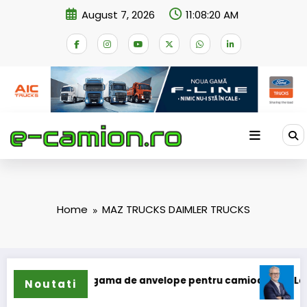
Skip
August 7, 2026
11:08:20 AM
to
content
Home
MAZ TRUCKS DAIMLER TRUCKS
un își extinde gama de anvelope pentru camioane
Lars Lj
Noutati