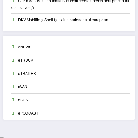
STB a depus la Tribunalul București cererea deschiderii procedurii
de insolvență
DKV Mobility și Shell își extind parteneriatul european
eNEWS
eTRUCK
eTRAILER
eVAN
eBUS
ePODCAST