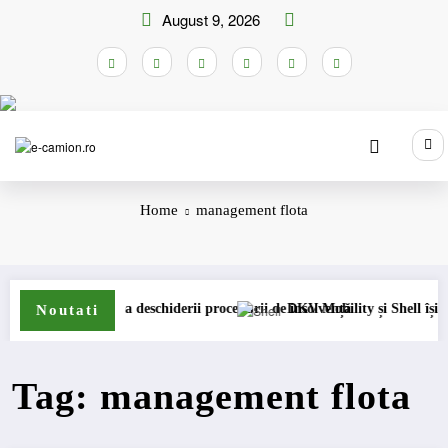
Skip
August 9, 2026
to
content
Home
management flota
sm permanent
urești cererea deschiderii procedurii de insolvență
DKV Mobility și Shell își extind 
Noutati
Tag: management flota