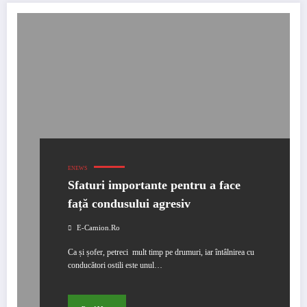
ENEWS
Sfaturi importante pentru a face
față condusului agresiv
E-Camion.ro
Ca și șofer, petreci mult timp pe drumuri, iar întâlnirea cu
conducători ostili este unul…