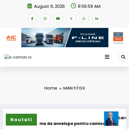
Skip
August 6, 2026
9:56:59 AM
to
content
Home
MAN hTGX
Lars Ljungs
Noutati
își extinde gama de anvelope pentru camioane