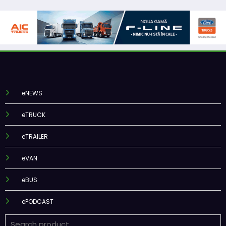
eNEWS
eTRUCK
eTRAILER
eVAN
eBUS
ePODCAST