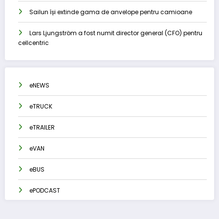
Sailun își extinde gama de anvelope pentru camioane
Lars Ljungström a fost numit director general (CFO) pentru
cellcentric
eNEWS
eTRUCK
eTRAILER
eVAN
eBUS
ePODCAST