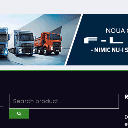
R
D
e