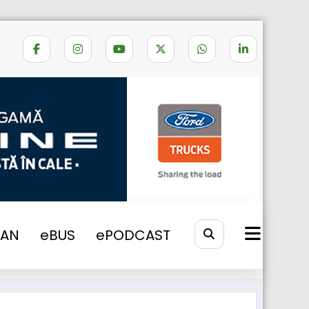
Home
Magnus Samuelsson
VAN
eBUS
ePODCAST