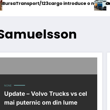
/123cargo introduce o nouă funcționalitate
Daimler Truck re
 Samuelsson
NONE
Update – Volvo Trucks vs cel
mai puternic om din lume