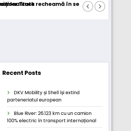
cheamă în service peste 131.000 de camioane
DKV Mobility achiziț
Recent Posts
DKV Mobility și Shell își extind
parteneriatul european
Blue River: 26.123 km cu un camion
100% electric în transport internațional