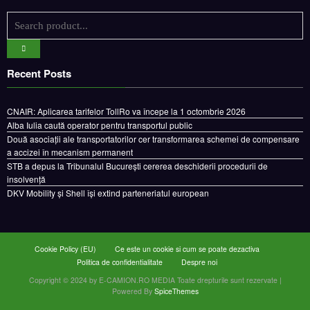
Recent Posts
CNAIR: Aplicarea tarifelor TollRo va începe la 1 octombrie 2026
Alba Iulia caută operator pentru transportul public
Două asociații ale transportatorilor cer transformarea schemei de compensare
a accizei în mecanism permanent
STB a depus la Tribunalul București cererea deschiderii procedurii de
insolvență
DKV Mobility și Shell își extind parteneriatul european
Cookie Policy (EU)
Ce este un cookie si cum se poate dezactiva
Politica de confidentialitate
Despre noi
Copyright © 2024 by E-CAMION.RO MEDIA Toate drepturile sunt rezervate |
Powered By
SpiceThemes