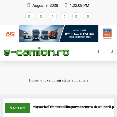
Skip
August 8, 2026
1:22:09 PM
to
content
Home
luxembrug statie alimentare
i de compensare a accizei în mecanism permanent
STB a depus la Tribunalul București cererea deschiderii procedurii
Noutati