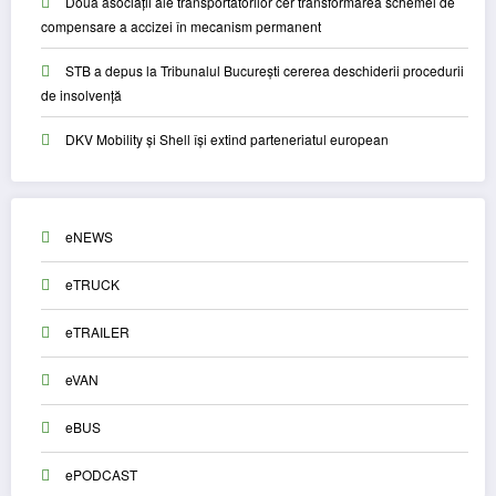
Două asociații ale transportatorilor cer transformarea schemei de
compensare a accizei în mecanism permanent
STB a depus la Tribunalul București cererea deschiderii procedurii
de insolvență
DKV Mobility și Shell își extind parteneriatul european
eNEWS
eTRUCK
eTRAILER
eVAN
eBUS
ePODCAST