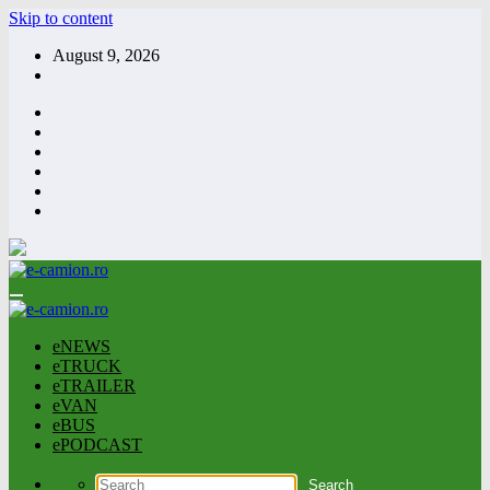
Skip to content
August 9, 2026
eNEWS
eTRUCK
eTRAILER
eVAN
eBUS
ePODCAST