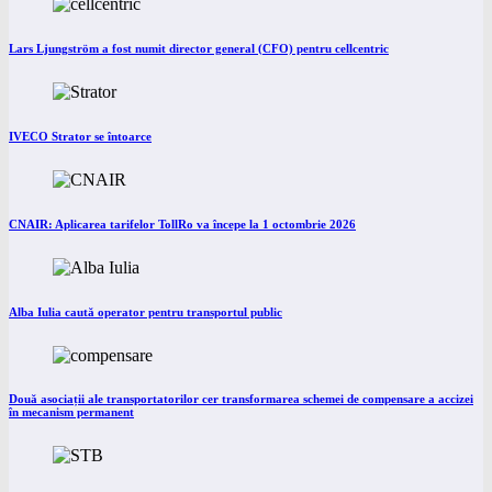
Lars Ljungström a fost numit director general (CFO) pentru cellcentric
IVECO Strator se întoarce
CNAIR: Aplicarea tarifelor TollRo va începe la 1 octombrie 2026
Alba Iulia caută operator pentru transportul public
Două asociații ale transportatorilor cer transformarea schemei de compensare a accizei
în mecanism permanent