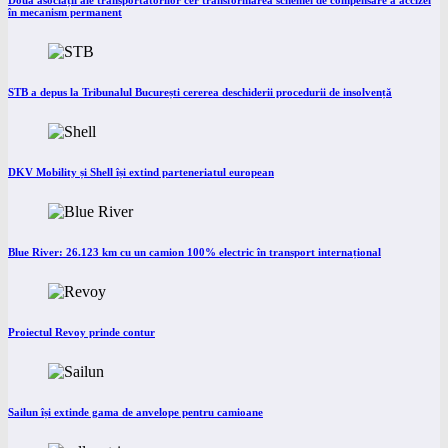
Două asociații ale transportatorilor cer transformarea schemei de compensare a accizei
în mecanism permanent
STB a depus la Tribunalul București cererea deschiderii procedurii de insolvență
DKV Mobility și Shell își extind parteneriatul european
Blue River: 26.123 km cu un camion 100% electric în transport internațional
Proiectul Revoy prinde contur
Sailun își extinde gama de anvelope pentru camioane