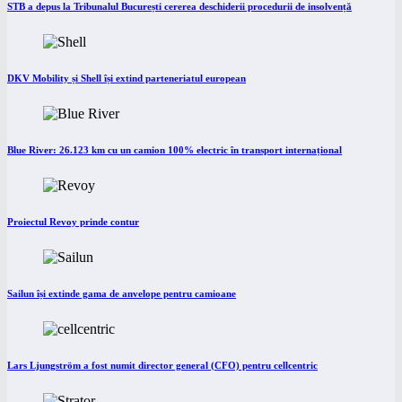
STB a depus la Tribunalul București cererea deschiderii procedurii de insolvență
DKV Mobility și Shell își extind parteneriatul european
Blue River: 26.123 km cu un camion 100% electric în transport internațional
Proiectul Revoy prinde contur
Sailun își extinde gama de anvelope pentru camioane
Lars Ljungström a fost numit director general (CFO) pentru cellcentric