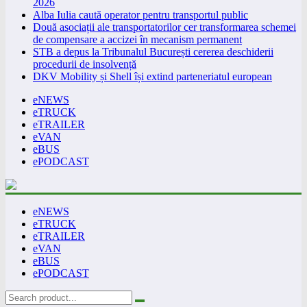
2026
Alba Iulia caută operator pentru transportul public
Două asociații ale transportatorilor cer transformarea schemei
de compensare a accizei în mecanism permanent
STB a depus la Tribunalul București cererea deschiderii
procedurii de insolvență
DKV Mobility și Shell își extind parteneriatul european
eNEWS
eTRUCK
eTRAILER
eVAN
eBUS
ePODCAST
eNEWS
eTRUCK
eTRAILER
eVAN
eBUS
ePODCAST