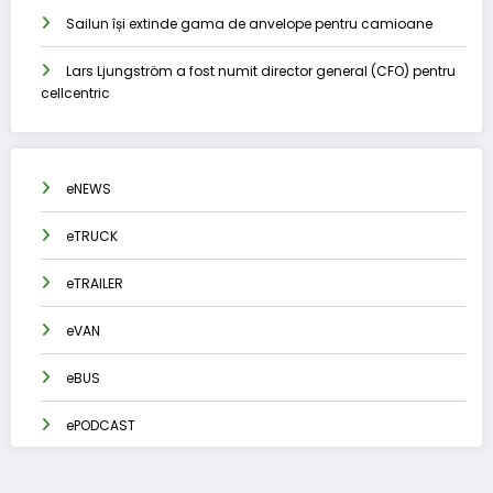
Sailun își extinde gama de anvelope pentru camioane
Lars Ljungström a fost numit director general (CFO) pentru
cellcentric
eNEWS
eTRUCK
eTRAILER
eVAN
eBUS
ePODCAST