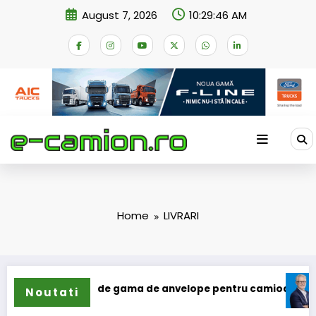
Skip
August 7, 2026
10:29:46 AM
to
content
Home
LIVRARI
ilun își extinde gama de anvelope pentru camioane
Lars 
Noutati