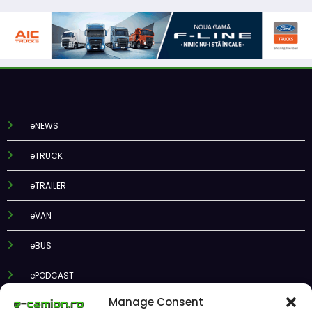
eNEWS
eTRUCK
eTRAILER
eVAN
eBUS
ePODCAST
Manage Consent