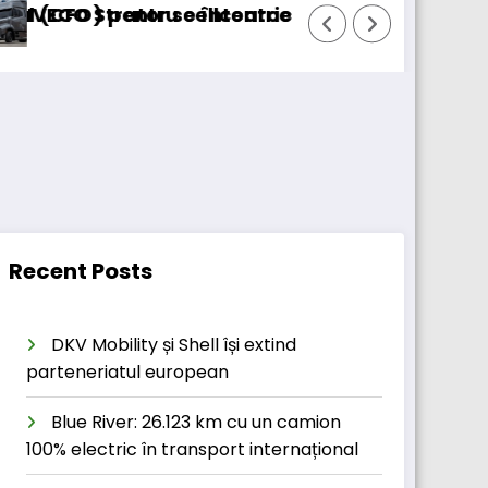
tru cellcentric
tor se întoarce
BursaTransport/123cargo
Recent Posts
DKV Mobility și Shell își extind
parteneriatul european
Blue River: 26.123 km cu un camion
100% electric în transport internațional