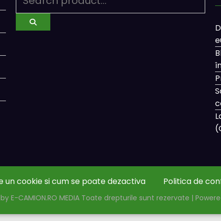
D
e
B
î
P
S
c
L
(
e un cookie si cum se poate dezactiva
Politica de con
by E-CAMION.RO MEDIA Toate drepturile sunt rezervate | Power