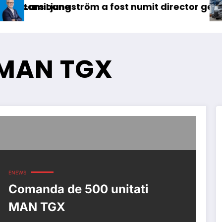
ne
ngström a fost numit director general (CFO) pen
IVECO Stra
 MAN TGX
ENEWS
Comanda de 500 unitati
MAN TGX