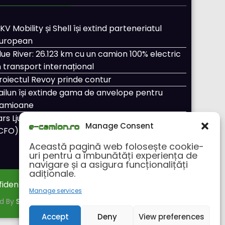
KV Mobility și Shell își extind parteneriatul
uropean
lue River: 26.123 km cu un camion 100% electric
n transport internațional
roiectul Revoy prinde contur
ailun își extinde gama de anvelope pentru
amioane
ars Ljungström a fost numit director general
Manage Consent
CFO) pentru cellcentric
Această pagină web folosește cookie-
uri pentru a îmbunătăți experiența de
navigare și a asigura funcționalițăți
adiționale.
fidentialitate
Despre noi
Manage services
ed By
SpiceThemes
Accept
Deny
View preferences