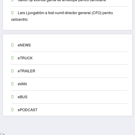
Lars Ljungström a fost numit director general (CFO) pentru
cellcentric
eNEWS
eTRUCK
eTRAILER
eVAN
eBUS
ePODCAST