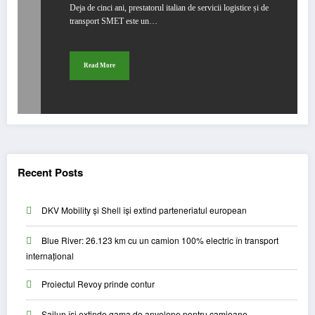
Deja de cinci ani, prestatorul italian de servicii logistice și de
transport SMET este un…
Read More
Recent Posts
DKV Mobility și Shell își extind parteneriatul european
Blue River: 26.123 km cu un camion 100% electric în transport
internațional
Proiectul Revoy prinde contur
Sailun își extinde gama de anvelope pentru camioane