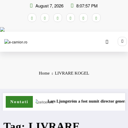
Skip
August 7, 2026
8:07:57 PM
to
content
Home
LIVRARE KOGEL
camioane
Lars Ljungström a fost numit director general (CFO) 
Noutati
Tag: LIVRARE