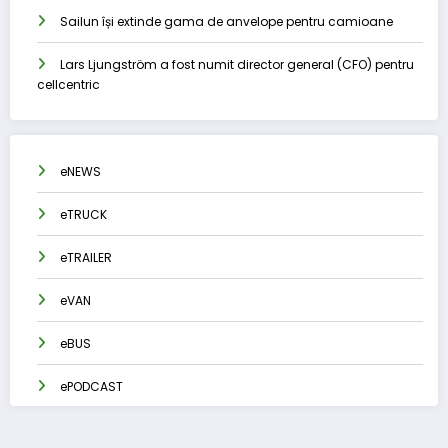
Sailun își extinde gama de anvelope pentru camioane
Lars Ljungström a fost numit director general (CFO) pentru
cellcentric
eNEWS
eTRUCK
eTRAILER
eVAN
eBUS
ePODCAST