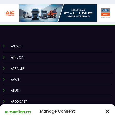
eNEWS
eTRUCK
eTRAILER
eVAN
eBUS
ePODCAST
Manage Consent