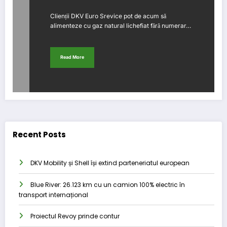
Clienții DKV Euro Srevice pot de acum să
alimenteze cu gaz natural lichefiat fără numerar…
Read More
Recent Posts
DKV Mobility și Shell își extind parteneriatul european
Blue River: 26.123 km cu un camion 100% electric în
transport internațional
Proiectul Revoy prinde contur