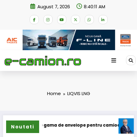
Skip
August 7, 2026
8:40:11 AM
to
content
Home
LIQVIS LNG
un își extinde gama de anvelope pentru camioane
Lars Lj
Noutati