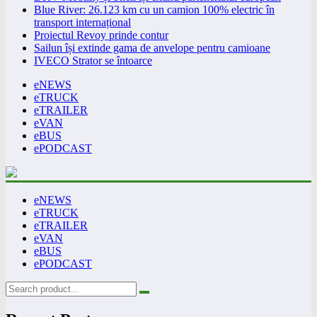
Blue River: 26.123 km cu un camion 100% electric în
transport internațional
Proiectul Revoy prinde contur
Sailun își extinde gama de anvelope pentru camioane
IVECO Strator se întoarce
eNEWS
eTRUCK
eTRAILER
eVAN
eBUS
ePODCAST
eNEWS
eTRUCK
eTRAILER
eVAN
eBUS
ePODCAST