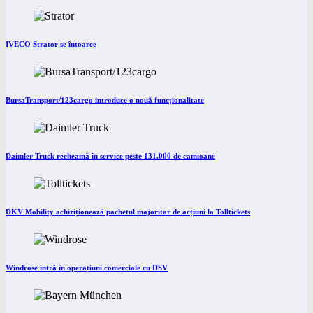
IVECO Strator se întoarce
BursaTransport/123cargo introduce o nouă funcționalitate
Daimler Truck recheamă în service peste 131.000 de camioane
DKV Mobility achiziționează pachetul majoritar de acțiuni la Tolltickets
Windrose intră în operațiuni comerciale cu DSV