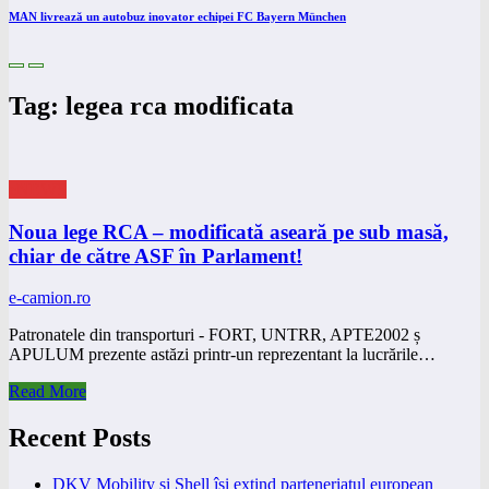
MAN livrează un autobuz inovator echipei FC Bayern München
Tag: legea rca modificata
eNEWS
Noua lege RCA – modificată aseară pe sub masă,
chiar de către ASF în Parlament!
e-camion.ro
Patronatele din transporturi - FORT, UNTRR, APTE2002 ș
APULUM prezente astăzi printr-un reprezentant la lucrările…
Read More
Recent Posts
DKV Mobility și Shell își extind parteneriatul european