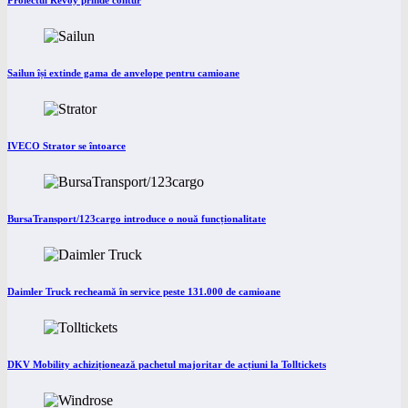
Proiectul Revoy prinde contur
Sailun își extinde gama de anvelope pentru camioane
IVECO Strator se întoarce
BursaTransport/123cargo introduce o nouă funcționalitate
Daimler Truck recheamă în service peste 131.000 de camioane
DKV Mobility achiziționează pachetul majoritar de acțiuni la Tolltickets