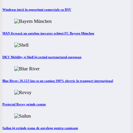
Windrose intră în operațiuni comerciale cu DSV
MAN livrează un autobuz inovator echipei FC Bayern München
DKV Mobility și Shell își extind parteneriatul european
Blue River: 26.123 km cu un camion 100% electric în transport internațional
Proiectul Revoy prinde contur
Sailun își extinde gama de anvelope pentru camioane