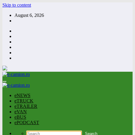
Skip to content
August 6, 2026
eNEWS
eTRUCK
eTRAILER
eVAN
eBUS
ePODCAST