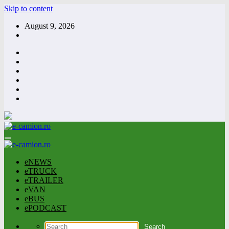
Skip to content
August 9, 2026
eNEWS
eTRUCK
eTRAILER
eVAN
eBUS
ePODCAST