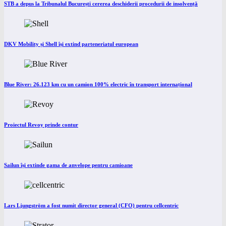
STB a depus la Tribunalul București cererea deschiderii procedurii de insolvență
DKV Mobility și Shell își extind parteneriatul european
Blue River: 26.123 km cu un camion 100% electric în transport internațional
Proiectul Revoy prinde contur
Sailun își extinde gama de anvelope pentru camioane
Lars Ljungström a fost numit director general (CFO) pentru cellcentric