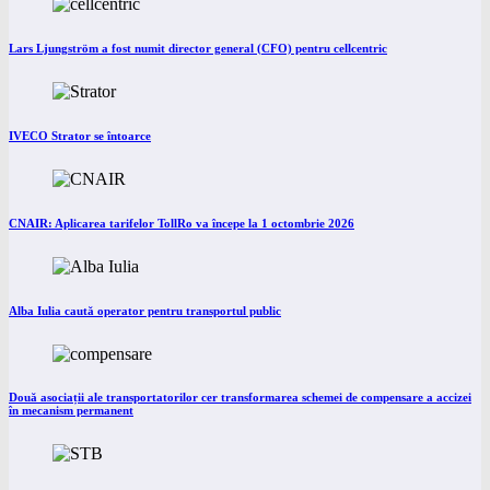
Lars Ljungström a fost numit director general (CFO) pentru cellcentric
IVECO Strator se întoarce
CNAIR: Aplicarea tarifelor TollRo va începe la 1 octombrie 2026
Alba Iulia caută operator pentru transportul public
Două asociații ale transportatorilor cer transformarea schemei de compensare a accizei
în mecanism permanent