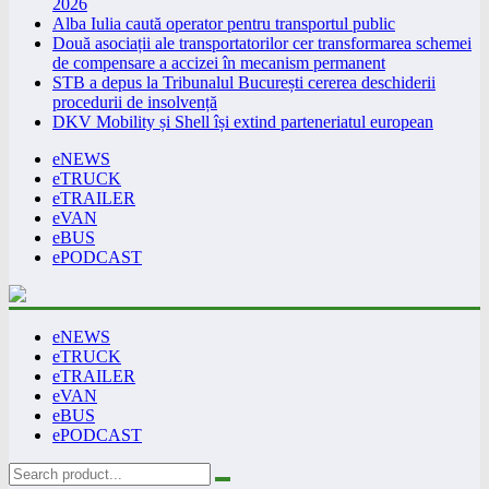
2026
Alba Iulia caută operator pentru transportul public
Două asociații ale transportatorilor cer transformarea schemei
de compensare a accizei în mecanism permanent
STB a depus la Tribunalul București cererea deschiderii
procedurii de insolvență
DKV Mobility și Shell își extind parteneriatul european
eNEWS
eTRUCK
eTRAILER
eVAN
eBUS
ePODCAST
eNEWS
eTRUCK
eTRAILER
eVAN
eBUS
ePODCAST