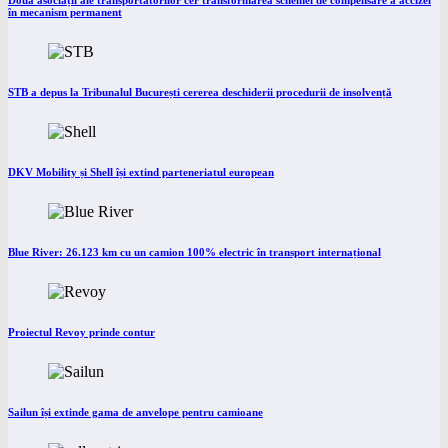
Două asociații ale transportatorilor cer transformarea schemei de compensare a accizei
în mecanism permanent
STB a depus la Tribunalul București cererea deschiderii procedurii de insolvență
DKV Mobility și Shell își extind parteneriatul european
Blue River: 26.123 km cu un camion 100% electric în transport internațional
Proiectul Revoy prinde contur
Sailun își extinde gama de anvelope pentru camioane