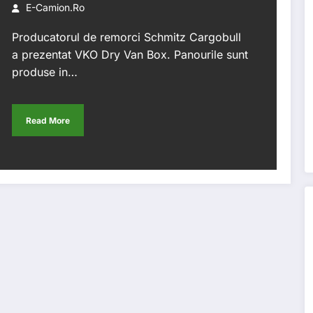
usoare
E-Camion.ro
Producatorul de remorci Schmitz Cargobull
a prezentat VKO Dry Van Box. Panourile sunt
produse in…
Read More