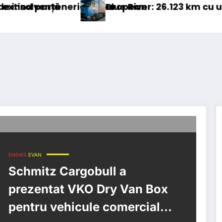
neriatul european
Blue River: 26.123 km cu un camion 100% 
ENEWS
EVAN
Schmitz Cargobull a
prezentat VKO Dry Van Box
pentru vehicule comerciale