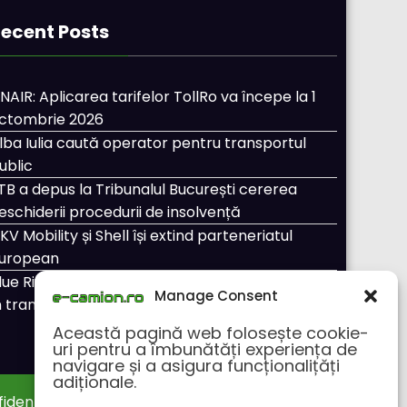
ecent Posts
NAIR: Aplicarea tarifelor TollRo va începe la 1
ctombrie 2026
lba Iulia caută operator pentru transportul
ublic
TB a depus la Tribunalul București cererea
eschiderii procedurii de insolvență
KV Mobility și Shell își extind parteneriatul
uropean
lue River: 26.123 km cu un camion 100% electric
Manage Consent
n transport internațional
Această pagină web folosește cookie-
uri pentru a îmbunătăți experiența de
navigare și a asigura funcționalițăți
adiționale.
fidentialitate
Despre noi