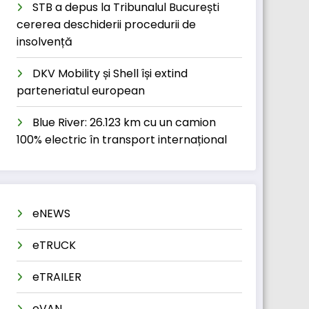
STB a depus la Tribunalul București
cererea deschiderii procedurii de
insolvență
DKV Mobility și Shell își extind
parteneriatul european
Blue River: 26.123 km cu un camion
100% electric în transport internațional
eNEWS
eTRUCK
eTRAILER
eVAN