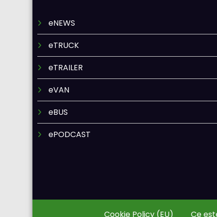
eNEWS
eTRUCK
eTRAILER
eVAN
eBUS
ePODCAST
Cookie Policy (EU)
Ce est