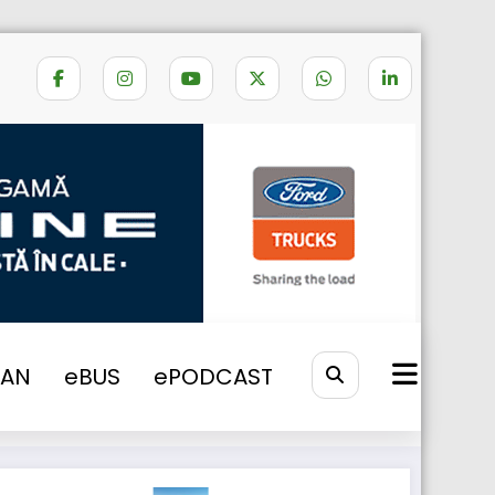
Home
kit van
VAN
eBUS
ePODCAST