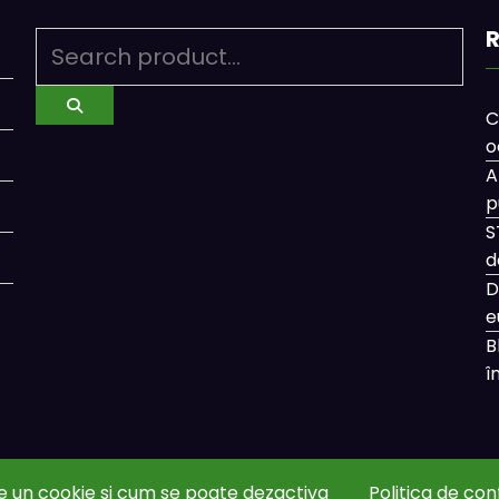
R
C
o
A
p
S
d
D
e
B
î
e un cookie si cum se poate dezactiva
Politica de con