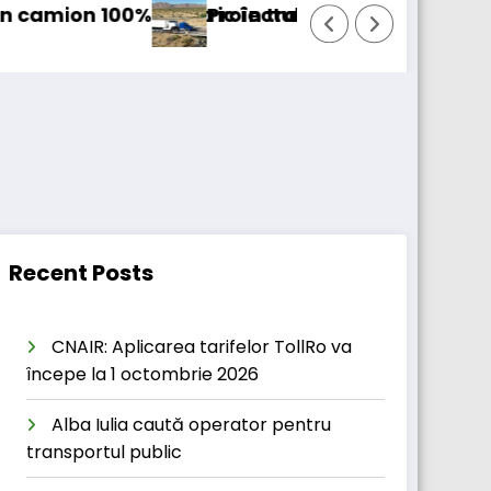
electric în transport internațional
Proiectul Revoy prinde contur
Sail
Recent Posts
CNAIR: Aplicarea tarifelor TollRo va
începe la 1 octombrie 2026
Alba Iulia caută operator pentru
transportul public