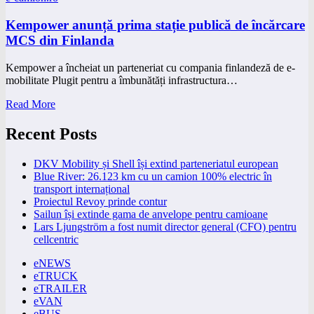
Kempower anunță prima stație publică de încărcare
MCS din Finlanda
Kempower a încheiat un parteneriat cu compania finlandeză de e-
mobilitate Plugit pentru a îmbunătăți infrastructura…
Read More
Recent Posts
DKV Mobility și Shell își extind parteneriatul european
Blue River: 26.123 km cu un camion 100% electric în
transport internațional
Proiectul Revoy prinde contur
Sailun își extinde gama de anvelope pentru camioane
Lars Ljungström a fost numit director general (CFO) pentru
cellcentric
eNEWS
eTRUCK
eTRAILER
eVAN
eBUS