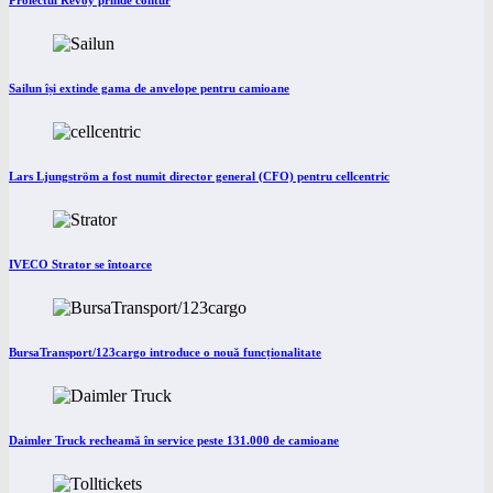
Proiectul Revoy prinde contur
Sailun își extinde gama de anvelope pentru camioane
Lars Ljungström a fost numit director general (CFO) pentru cellcentric
IVECO Strator se întoarce
BursaTransport/123cargo introduce o nouă funcționalitate
Daimler Truck recheamă în service peste 131.000 de camioane