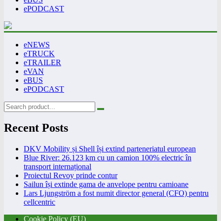
ePODCAST
eNEWS
eTRUCK
eTRAILER
eVAN
eBUS
ePODCAST
Recent Posts
DKV Mobility și Shell își extind parteneriatul european
Blue River: 26.123 km cu un camion 100% electric în
transport internațional
Proiectul Revoy prinde contur
Sailun își extinde gama de anvelope pentru camioane
Lars Ljungström a fost numit director general (CFO) pentru
cellcentric
Cookie Policy (EU)