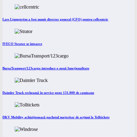
Lars Ljungström a fost numit director general (CFO) pentru cellcentric
IVECO Strator se întoarce
BursaTransport/123cargo introduce o nouă funcționalitate
Daimler Truck recheamă în service peste 131.000 de camioane
DKV Mobility achiziționează pachetul majoritar de acțiuni la Tolltickets