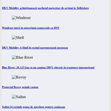
DKV Mobility achiziționează pachetul majoritar de acțiuni la Tolltickets
Windrose intră în operațiuni comerciale cu DSV
DKV Mobility și Shell își extind parteneriatul european
Blue River: 26.123 km cu un camion 100% electric în transport internațional
Proiectul Revoy prinde contur
Sailun își extinde gama de anvelope pentru camioane