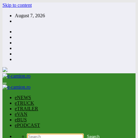
Skip to content
August 7, 2026
eNEWS
eTRUCK
eTRAILER
eVAN
eBUS
ePODCAST