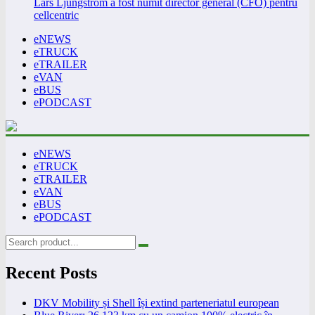
Lars Ljungström a fost numit director general (CFO) pentru
cellcentric
eNEWS
eTRUCK
eTRAILER
eVAN
eBUS
ePODCAST
eNEWS
eTRUCK
eTRAILER
eVAN
eBUS
ePODCAST
Recent Posts
DKV Mobility și Shell își extind parteneriatul european