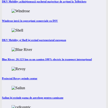
DKV Mobility achiziționează pachetul majoritar de acțiuni la Tolltickets
Windrose intră în operațiuni comerciale cu DSV
DKV Mobility și Shell își extind parteneriatul european
Blue River: 26.123 km cu un camion 100% electric în transport internațional
Proiectul Revoy prinde contur
Sailun își extinde gama de anvelope pentru camioane