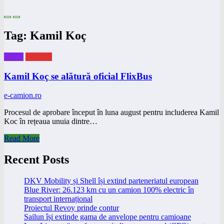
Tag: Kamil Koç
eBUS
eNEWS
Kamil Koç se alătură oficial FlixBus
e-camion.ro
Procesul de aprobare început în luna august pentru includerea Kamil
Koc în rețeaua unuia dintre…
Read More
Recent Posts
DKV Mobility și Shell își extind parteneriatul european
Blue River: 26.123 km cu un camion 100% electric în
transport internațional
Proiectul Revoy prinde contur
Sailun își extinde gama de anvelope pentru camioane