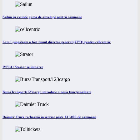
Sailun își extinde gama de anvelope pentru camioane
Lars Ljungström a fost numit director general (CFO) pentru cellcentric
IVECO Strator se întoarce
BursaTransport/123cargo introduce o nouă funcționalitate
Daimler Truck recheamă în service peste 131.000 de camioane