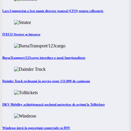
Lars Ljungström a fost numit director general (CFO) pentru cellcentric
IVECO Strator se întoarce
BursaTransport/123cargo introduce o nouă funcționalitate
Daimler Truck recheamă în service peste 131.000 de camioane
DKV Mobility achiziționează pachetul majoritar de acțiuni la Tolltickets
Windrose intră în operațiuni comerciale cu DSV