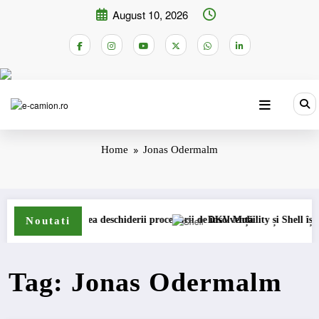
Skip
August 10, 2026
to
content
Home
Jonas Odermalm
ism permanent
curești cererea deschiderii procedurii de insolvență
DKV Mobility și Shell își extind
Noutati
Tag: Jonas Odermalm