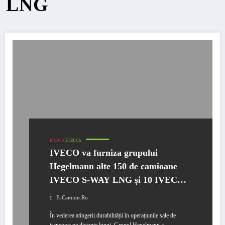
LNG
ENEWS
ETRUCK
IVECO va furniza grupului
Hegelmann alte 150 de camioane
IVECO S-WAY LNG și 10 IVECO
S-WAY CNG
E-Camion.ro
În vederea atingerii durabilității în operațiunile sale de