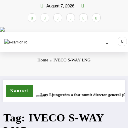
Skip
August 7, 2026
to
content
Home
IVECO S-WAY LNG
Noutati
mioane
Lars Ljungström a fost numit director general (CFO) pe
Tag: IVECO S-WAY