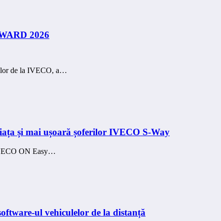
 AWARD 2026
celor de la IVECO, a…
viața și mai ușoară șoferilor IVECO S-Way
ei IVECO ON Easy…
oftware-ul vehiculelor de la distanță