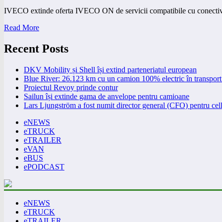
IVECO extinde oferta IVECO ON de servicii compatibile cu conectivi
Read More
Recent Posts
DKV Mobility și Shell își extind parteneriatul european
Blue River: 26.123 km cu un camion 100% electric în transport 
Proiectul Revoy prinde contur
Sailun își extinde gama de anvelope pentru camioane
Lars Ljungström a fost numit director general (CFO) pentru cell
eNEWS
eTRUCK
eTRAILER
eVAN
eBUS
ePODCAST
eNEWS
eTRUCK
eTRAILER