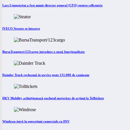
Lars Ljungström a fost numit director general (CFO) pentru cellcentric
IVECO Strator se întoarce
BursaTransport/123cargo introduce o nouă funcționalitate
Daimler Truck recheamă în service peste 131.000 de camioane
DKV Mobility achiziționează pachetul majoritar de acțiuni la Tolltickets
Windrose intră în operațiuni comerciale cu DSV