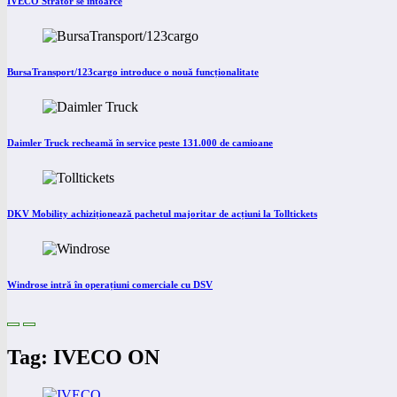
IVECO Strator se întoarce
BursaTransport/123cargo introduce o nouă funcționalitate
Daimler Truck recheamă în service peste 131.000 de camioane
DKV Mobility achiziționează pachetul majoritar de acțiuni la Tolltickets
Windrose intră în operațiuni comerciale cu DSV
Tag: IVECO ON