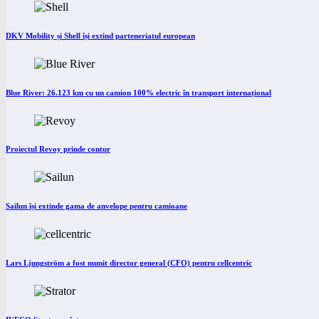
DKV Mobility și Shell își extind parteneriatul european
Blue River: 26.123 km cu un camion 100% electric în transport internațional
Proiectul Revoy prinde contur
Sailun își extinde gama de anvelope pentru camioane
Lars Ljungström a fost numit director general (CFO) pentru cellcentric