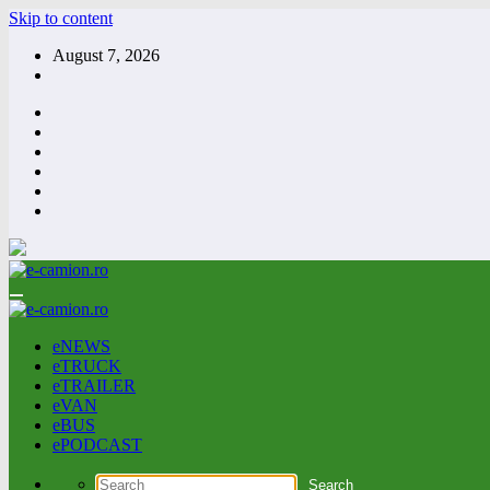
Skip to content
August 7, 2026
eNEWS
eTRUCK
eTRAILER
eVAN
eBUS
ePODCAST