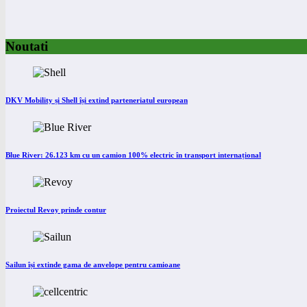
Noutati
DKV Mobility și Shell își extind parteneriatul european
Blue River: 26.123 km cu un camion 100% electric în transport internațional
Proiectul Revoy prinde contur
Sailun își extinde gama de anvelope pentru camioane