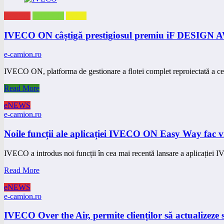
eNEWS
eTRUCK
eVAN
IVECO ON câștigă prestigiosul premiu iF DESIGN
e-camion.ro
IVECO ON, platforma de gestionare a flotei complet reproiectată a 
Read More
eNEWS
e-camion.ro
Noile funcții ale aplicației IVECO ON Easy Way fac 
IVECO a introdus noi funcții în cea mai recentă lansare a aplicați
Read More
eNEWS
e-camion.ro
IVECO Over the Air, permite clienților să actualizeze s