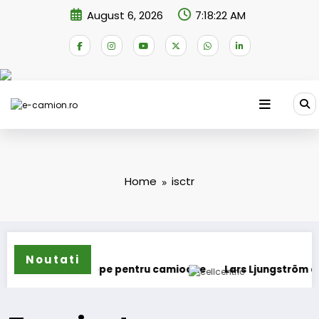
Skip
August 6, 2026
7:18:22 AM
to
content
Home
isctr
Noutati
 de anvelope pentru camioane
Lars Ljungström a fost numit