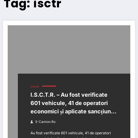
Tag: isctr
ENEWS
I.S.C.T.R. – Au fost verificate
601 vehicule, 41 de operatori
economici și aplicate sancțiuni
de peste un 1,7 milioane de lei
E-Camion.ro
Au fost verificate 601 vehicule, 41 de operatori