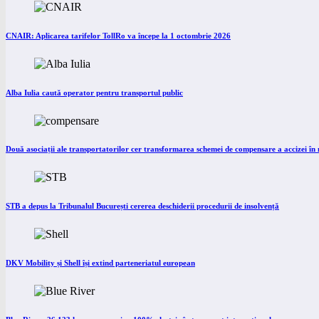
CNAIR: Aplicarea tarifelor TollRo va începe la 1 octombrie 2026
Alba Iulia caută operator pentru transportul public
Două asociații ale transportatorilor cer transformarea schemei de compensare a accizei î
STB a depus la Tribunalul București cererea deschiderii procedurii de insolvență
DKV Mobility și Shell își extind parteneriatul european