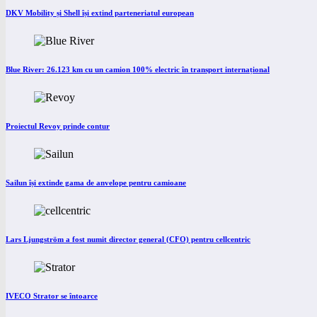
DKV Mobility și Shell își extind parteneriatul european
Blue River: 26.123 km cu un camion 100% electric în transport internațional
Proiectul Revoy prinde contur
Sailun își extinde gama de anvelope pentru camioane
Lars Ljungström a fost numit director general (CFO) pentru cellcentric
IVECO Strator se întoarce