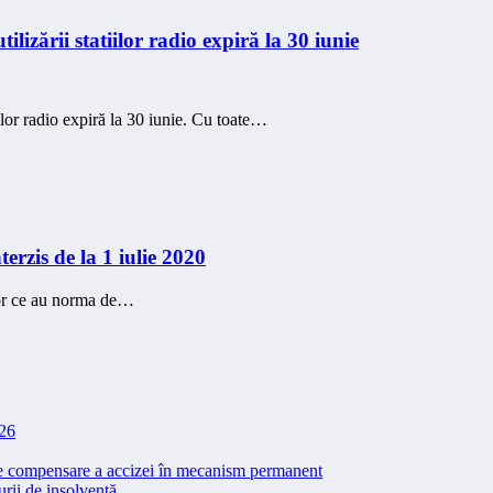
lizării statiilor radio expiră la 30 iunie
elor radio expiră la 30 iunie. Cu toate…
erzis de la 1 iulie 2020
lor ce au norma de…
026
 de compensare a accizei în mecanism permanent
rii de insolvență