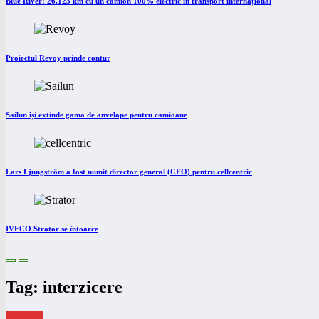
Blue River: 26.123 km cu un camion 100% electric în transport internațional
Proiectul Revoy prinde contur
Sailun își extinde gama de anvelope pentru camioane
Lars Ljungström a fost numit director general (CFO) pentru cellcentric
IVECO Strator se întoarce
Tag: interzicere
eNEWS