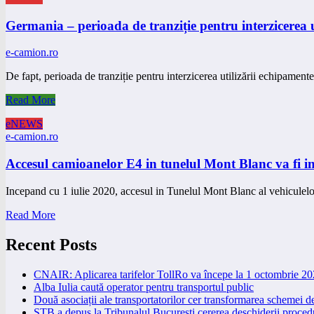
Germania – perioada de tranziție pentru interzicerea uti
e-camion.ro
De fapt, perioada de tranziție pentru interzicerea utilizării echipament
Read More
eNEWS
e-camion.ro
Accesul camioanelor E4 in tunelul Mont Blanc va fi int
Incepand cu 1 iulie 2020, accesul in Tunelul Mont Blanc al vehicule
Read More
Recent Posts
CNAIR: Aplicarea tarifelor TollRo va începe la 1 octombrie 2
Alba Iulia caută operator pentru transportul public
Două asociații ale transportatorilor cer transformarea schemei
STB a depus la Tribunalul București cererea deschiderii procedu