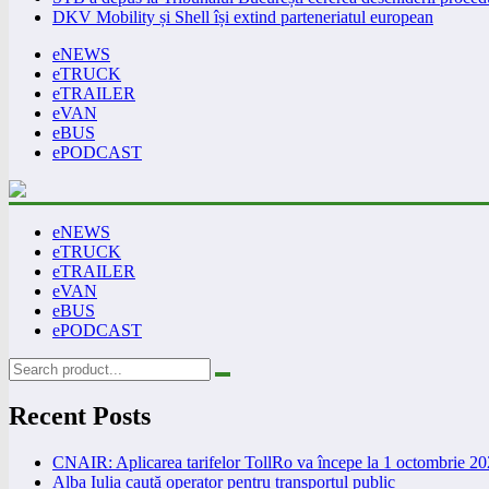
DKV Mobility și Shell își extind parteneriatul european
eNEWS
eTRUCK
eTRAILER
eVAN
eBUS
ePODCAST
eNEWS
eTRUCK
eTRAILER
eVAN
eBUS
ePODCAST
Recent Posts
CNAIR: Aplicarea tarifelor TollRo va începe la 1 octombrie 2
Alba Iulia caută operator pentru transportul public