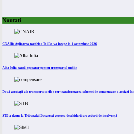
Noutati
CNAIR: Aplicarea tarifelor TollRo va începe la 1 octombrie 2026
Alba Iulia caută operator pentru transportul public
Două asociații ale transportatorilor cer transformarea schemei de compensare a accizei î
STB a depus la Tribunalul București cererea deschiderii procedurii de insolvență