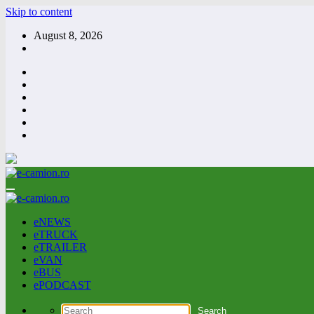
Skip to content
August 8, 2026
eNEWS
eTRUCK
eTRAILER
eVAN
eBUS
ePODCAST