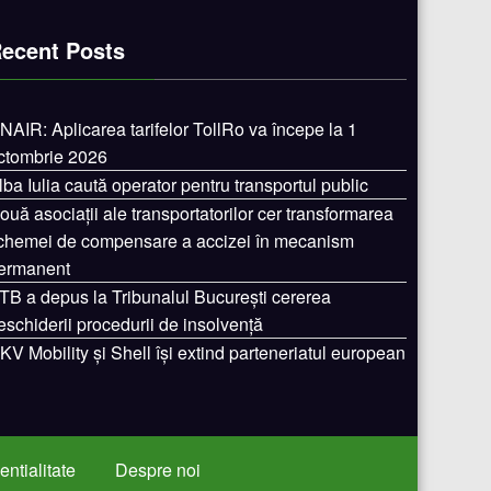
ecent Posts
NAIR: Aplicarea tarifelor TollRo va începe la 1
ctombrie 2026
lba Iulia caută operator pentru transportul public
ouă asociații ale transportatorilor cer transformarea
chemei de compensare a accizei în mecanism
ermanent
TB a depus la Tribunalul București cererea
eschiderii procedurii de insolvență
KV Mobility și Shell își extind parteneriatul european
entialitate
Despre noi