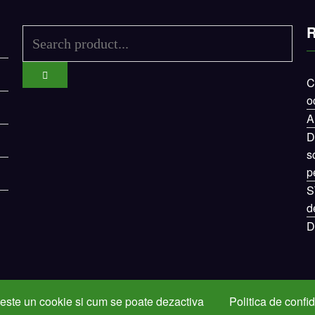
R
C
o
A
D
s
p
S
d
D
este un cookie si cum se poate dezactiva
Politica de confid