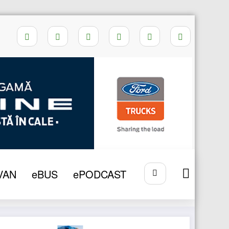
Home
INTERZICE
VAN
eBUS
ePODCAST