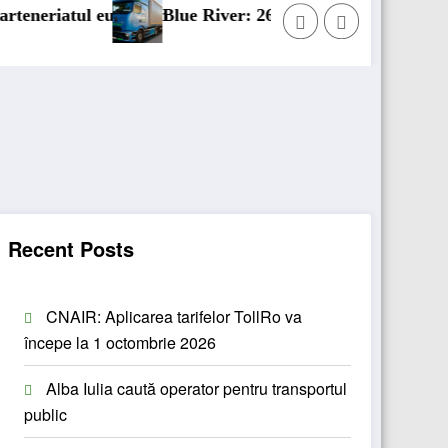
opean
Blue River: 26.123 km cu un camion 100% electric în 
Recent Posts
CNAIR: Aplicarea tarifelor TollRo va
începe la 1 octombrie 2026
Alba Iulia caută operator pentru transportul
public