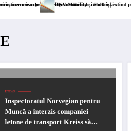
permanent
chiderii procedurii de insolvență
DKV Mobility și Shell își extind parteneriatul eur
CE
ENEWS
Inspectoratul Norvegian pentru
Muncă a interzis companiei
letone de transport Kreiss să