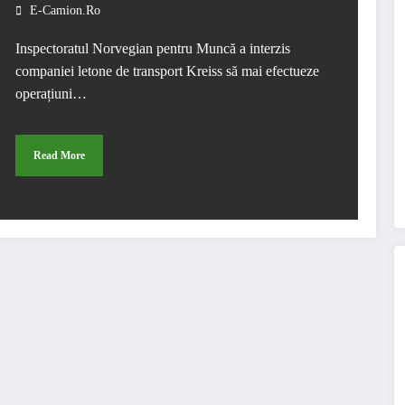
mai efectueze operațiuni de
E-Camion.ro
cabotaj în Norvegia
Inspectoratul Norvegian pentru Muncă a interzis
companiei letone de transport Kreiss să mai efectueze
operațiuni…
Read More