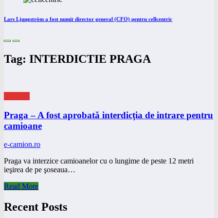
Lars Ljungström a fost numit director general (CFO) pentru cellcentric
Tag: INTERDICTIE PRAGA
eNEWS
Praga – A fost aprobată interdicţia de intrare pentru
camioane
e-camion.ro
Praga va interzice camioanelor cu o lungime de peste 12 metri
ieşirea de pe şoseaua…
Read More
Recent Posts