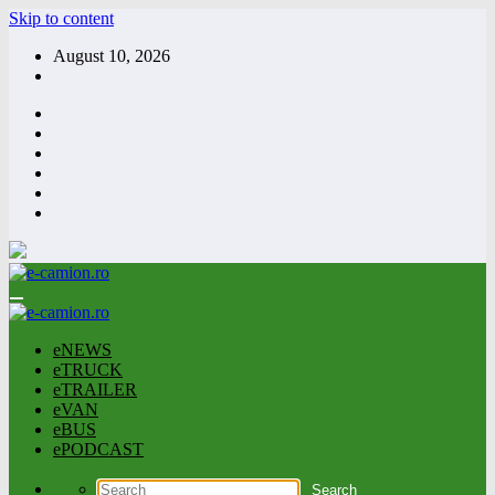
Skip to content
August 10, 2026
eNEWS
eTRUCK
eTRAILER
eVAN
eBUS
ePODCAST