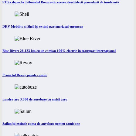
STB a depus la Tribunalul București cererea deschiderii procedurii de insolvență
DKV Mobility și Shell își extind parteneriatul european
Blue River: 26.123 km cu un camion 100% electric în transport internațional
Proiectul Revoy prinde contur
Londra are 3.000 de autobuze cu emisii zero
Sailun își extinde gama de anvelope pentru camioane