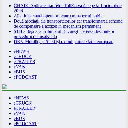
CNAIR: Aplicarea tarifelor TollRo va începe la 1 octombrie
2026
Alba Iulia caută operator pentru transportul public
Două asociații ale transportatorilor cer transformarea schemei
de compensare a accizei în mecanism permanent
STB a depus la Tribunalul București cererea deschiderii
procedurii de insolvență
DKV Mobility și Shell își extind parteneriatul european
eNEWS
eTRUCK
eTRAILER
eVAN
eBUS
ePODCAST
eNEWS
eTRUCK
eTRAILER
eVAN
eBUS
ePODCAST