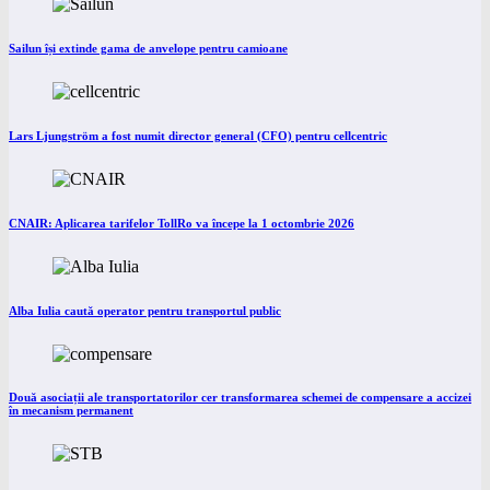
Sailun își extinde gama de anvelope pentru camioane
Lars Ljungström a fost numit director general (CFO) pentru cellcentric
CNAIR: Aplicarea tarifelor TollRo va începe la 1 octombrie 2026
Alba Iulia caută operator pentru transportul public
Două asociații ale transportatorilor cer transformarea schemei de compensare a accizei
în mecanism permanent