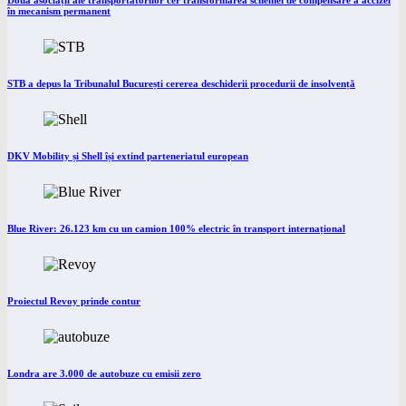
Două asociații ale transportatorilor cer transformarea schemei de compensare a accizei
în mecanism permanent
STB a depus la Tribunalul București cererea deschiderii procedurii de insolvență
DKV Mobility și Shell își extind parteneriatul european
Blue River: 26.123 km cu un camion 100% electric în transport internațional
Proiectul Revoy prinde contur
Londra are 3.000 de autobuze cu emisii zero