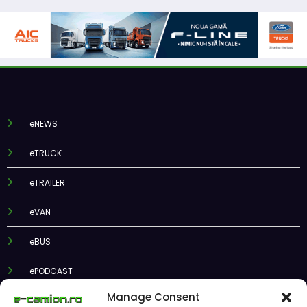
eNEWS
eTRUCK
eTRAILER
eVAN
eBUS
ePODCAST
Manage Consent