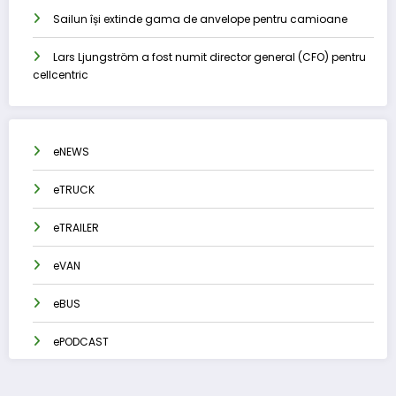
Sailun își extinde gama de anvelope pentru camioane
Lars Ljungström a fost numit director general (CFO) pentru
cellcentric
eNEWS
eTRUCK
eTRAILER
eVAN
eBUS
ePODCAST