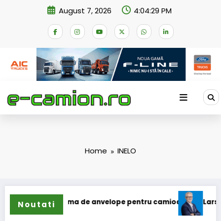
Skip
August 7, 2026
4:04:29 PM
to
content
Home
INELO
își extinde gama de anvelope pentru camioane
Lars Ljungs
Noutati