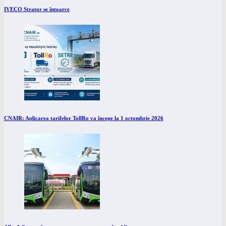
IVECO Strator se întoarce
CNAIR: Aplicarea tarifelor TollRo va începe la 1 octombrie 2026