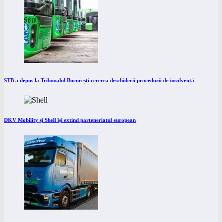
STB a depus la Tribunalul București cererea deschiderii procedurii de insolvență
DKV Mobility și Shell își extind parteneriatul european