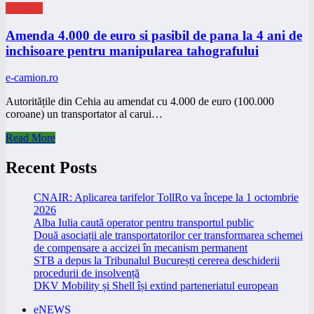
eNEWS
Amenda 4.000 de euro si pasibil de pana la 4 ani de
inchisoare pentru manipularea tahografului
e-camion.ro
Autoritățile din Cehia au amendat cu 4.000 de euro (100.000
coroane) un transportator al carui…
Read More
Recent Posts
CNAIR: Aplicarea tarifelor TollRo va începe la 1 octombrie
2026
Alba Iulia caută operator pentru transportul public
Două asociații ale transportatorilor cer transformarea schemei
de compensare a accizei în mecanism permanent
STB a depus la Tribunalul București cererea deschiderii
procedurii de insolvență
DKV Mobility și Shell își extind parteneriatul european
eNEWS