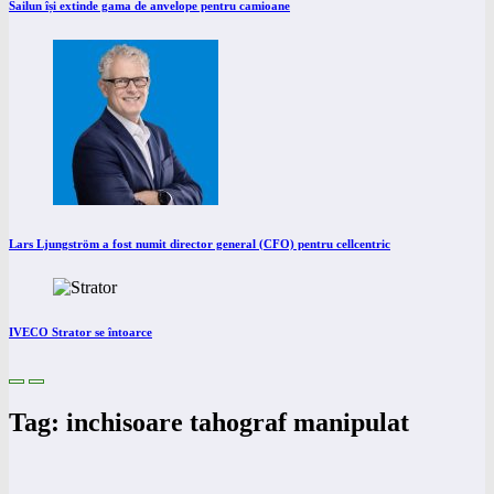
Sailun își extinde gama de anvelope pentru camioane
Lars Ljungström a fost numit director general (CFO) pentru cellcentric
IVECO Strator se întoarce
Tag: inchisoare tahograf manipulat