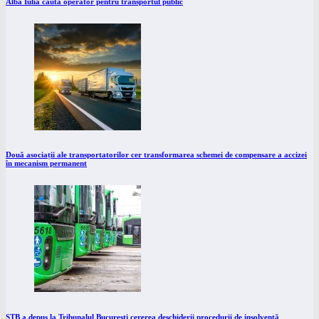
Alba Iulia caută operator pentru transportul public
Două asociații ale transportatorilor cer transformarea schemei de compensare a accizei
în mecanism permanent
STB a depus la Tribunalul București cererea deschiderii procedurii de insolvență