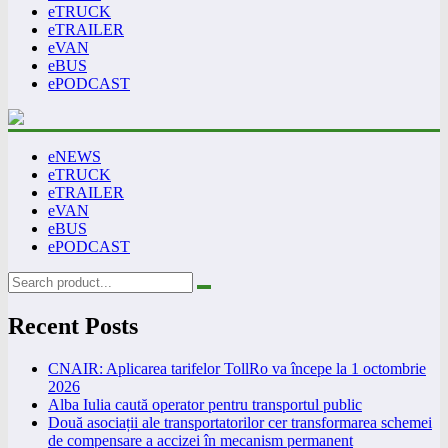
eTRUCK
eTRAILER
eVAN
eBUS
ePODCAST
eNEWS
eTRUCK
eTRAILER
eVAN
eBUS
ePODCAST
Recent Posts
CNAIR: Aplicarea tarifelor TollRo va începe la 1 octombrie
2026
Alba Iulia caută operator pentru transportul public
Două asociații ale transportatorilor cer transformarea schemei
de compensare a accizei în mecanism permanent