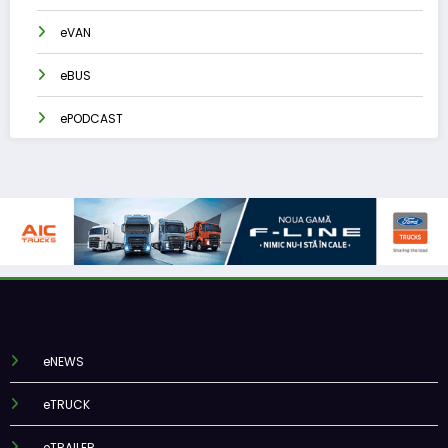
eVAN
eBUS
ePODCAST
eNEWS
eTRUCK
eTRAILER