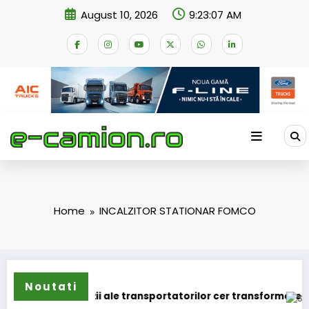
Skip
August 10, 2026
9:23:08 AM
to
content
Home
INCALZITOR STATIONAR FOMCO
Noutati
uă asociații ale transportatorilor cer transformarea schem
STB a 