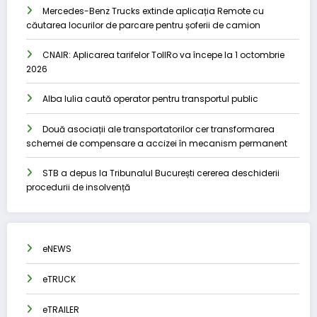
Mercedes-Benz Trucks extinde aplicația Remote cu
căutarea locurilor de parcare pentru șoferii de camion
CNAIR: Aplicarea tarifelor TollRo va începe la 1 octombrie
2026
Alba Iulia caută operator pentru transportul public
Două asociații ale transportatorilor cer transformarea
schemei de compensare a accizei în mecanism permanent
STB a depus la Tribunalul București cererea deschiderii
procedurii de insolvență
eNEWS
eTRUCK
eTRAILER