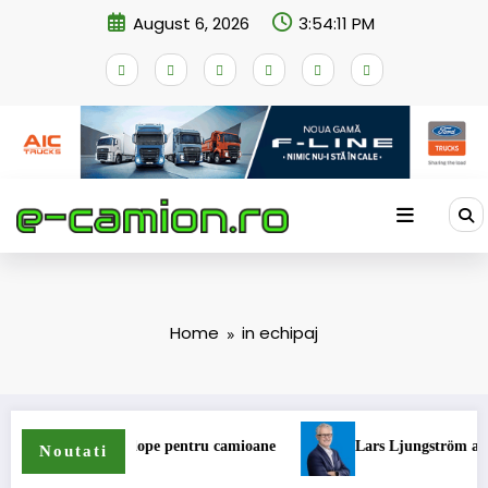
Skip
August 6, 2026
3:54:12 PM
to
content
Home
in echipaj
ma de anvelope pentru camioane
Lars Ljungström a fost numit d
Noutati