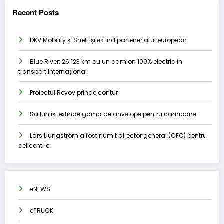
Recent Posts
DKV Mobility și Shell își extind parteneriatul european
Blue River: 26.123 km cu un camion 100% electric în
transport internațional
Proiectul Revoy prinde contur
Sailun își extinde gama de anvelope pentru camioane
Lars Ljungström a fost numit director general (CFO) pentru
cellcentric
eNEWS
eTRUCK