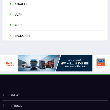
eTRAILER
eVAN
eBUS
ePODCAST
eNEWS
eTRUCK