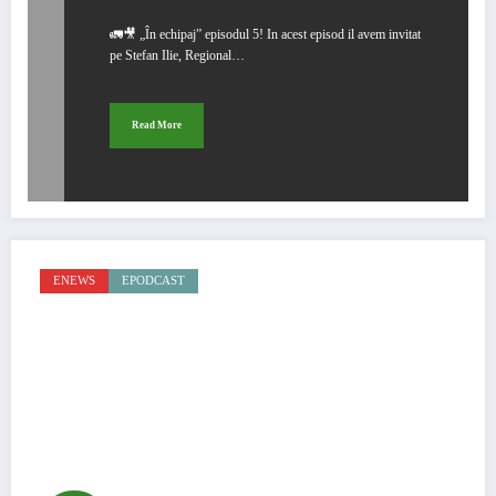
🚛🎥 „În echipaj” episodul 5! In acest episod il avem invitat
pe Stefan Ilie, Regional…
Read More
ENEWS
EPODCAST