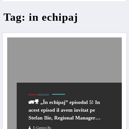
Tag: in echipaj
ENEWS
EPODCAST
🚛🎥 „În echipaj” episodul 5! In
acest episod il avem invitat pe
Stefan Ilie, Regional Manager
Eurowag
E-Camion.ro