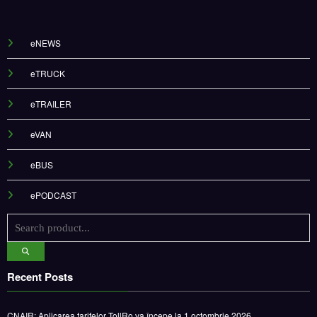
eNEWS
eTRUCK
eTRAILER
eVAN
eBUS
ePODCAST
Recent Posts
CNAIR: Aplicarea tarifelor TollRo va începe la 1 octombrie 2026