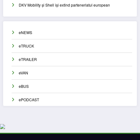
DKV Mobility și Shell își extind parteneriatul european
eNEWS
eTRUCK
eTRAILER
eVAN
eBUS
ePODCAST