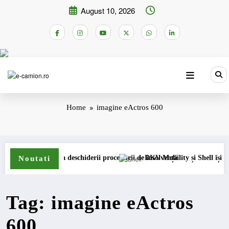
Skip
August 10, 2026
to
content
Home
imagine eActros 600
m permanent
rești cererea deschiderii procedurii de insolvență
DKV Mobility și Shell își extind 
Noutati
Tag: imagine eActros
600