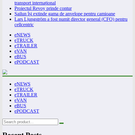
transport internațional
Proiectul Revoy prinde contur
Sailun își extinde gama de anvelope pentru camioane
Lars Ljungström a fost numit director general (CFO) pentru
cellcentric
eNEWS
eTRUCK
eTRAILER
eVAN
eBUS
ePODCAST
eNEWS
eTRUCK
eTRAILER
eVAN
eBUS
ePODCAST
Recent Posts