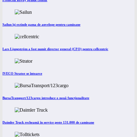
Proiectul Revoy prinde contur
Sailun își extinde gama de anvelope pentru camioane
Lars Ljungström a fost numit director general (CFO) pentru cellcentric
IVECO Strator se întoarce
BursaTransport/123cargo introduce o nouă funcționalitate
Daimler Truck recheamă în service peste 131.000 de camioane