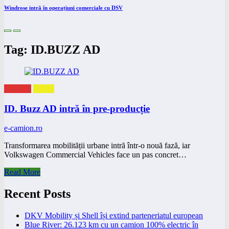
Windrose intră în operațiuni comerciale cu DSV
Tag: ID.BUZZ AD
eNEWS
eVAN
ID. Buzz AD intră în pre-producție
e-camion.ro
Transformarea mobilității urbane intră într-o nouă fază, iar
Volkswagen Commercial Vehicles face un pas concret…
Read More
Recent Posts
DKV Mobility și Shell își extind parteneriatul european
Blue River: 26.123 km cu un camion 100% electric în