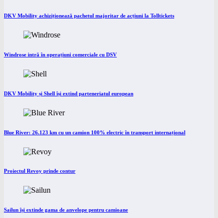
DKV Mobility achiziționează pachetul majoritar de acțiuni la Tolltickets
Windrose intră în operațiuni comerciale cu DSV
DKV Mobility și Shell își extind parteneriatul european
Blue River: 26.123 km cu un camion 100% electric în transport internațional
Proiectul Revoy prinde contur
Sailun își extinde gama de anvelope pentru camioane