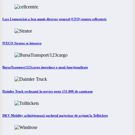
Lars Ljungström a fost numit director general (CFO) pentru cellcentric
IVECO Strator se întoarce
BursaTransport/123cargo introduce o nouă funcționalitate
Daimler Truck recheamă în service peste 131.000 de camioane
DKV Mobility achiziționează pachetul majoritar de acțiuni la Tolltickets