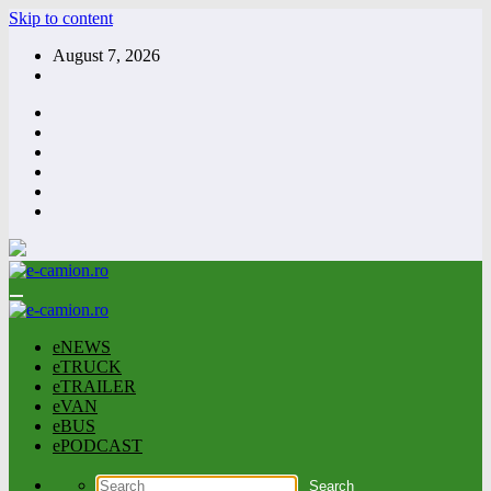
Skip to content
August 7, 2026
eNEWS
eTRUCK
eTRAILER
eVAN
eBUS
ePODCAST