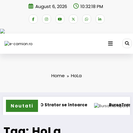
Skip
August 6, 2026
10:32:18 PM
to
content
Home
HoLa
mioane
IVECO Strator se întoarce
BursaTransport/
Noutati
Tag: HoLa