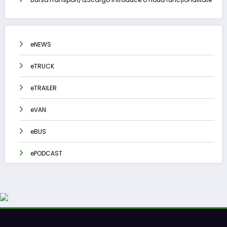
eNEWS
eTRUCK
eTRAILER
eVAN
eBUS
ePODCAST