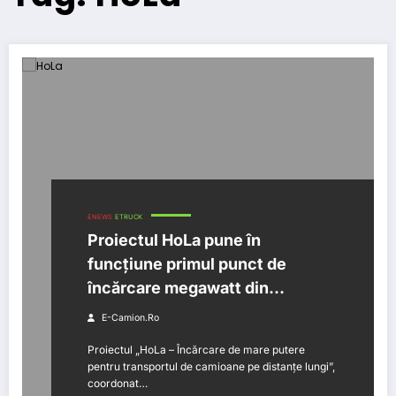
ENEWS
ETRUCK
Proiectul HoLa pune în
funcțiune primul punct de
încărcare megawatt din
Germania
E-Camion.ro
Proiectul „HoLa – Încărcare de mare putere
pentru transportul de camioane pe distanțe lungi”,
coordonat…