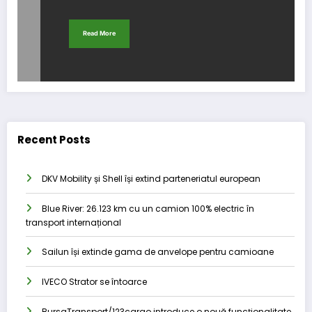
Read More
Recent Posts
DKV Mobility și Shell își extind parteneriatul european
Blue River: 26.123 km cu un camion 100% electric în
transport internațional
Sailun își extinde gama de anvelope pentru camioane
IVECO Strator se întoarce
BursaTransport/123cargo introduce o nouă funcționalitate