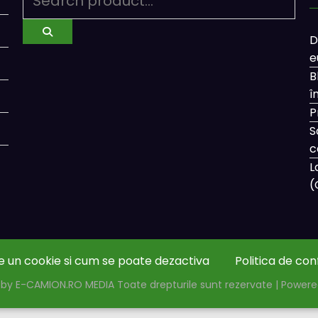
D
e
B
î
P
S
c
L
(
e un cookie si cum se poate dezactiva
Politica de con
by E-CAMION.RO MEDIA Toate drepturile sunt rezervate | Power