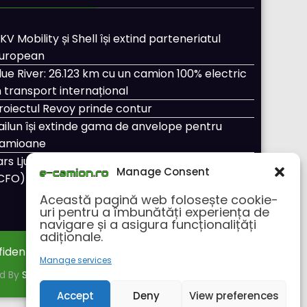
KV Mobility și Shell își extind parteneriatul
uropean
lue River: 26.123 km cu un camion 100% electric
n transport internațional
roiectul Revoy prinde contur
ailun își extinde gama de anvelope pentru
amioane
ars Ljungström a fost numit director general
Manage Consent
CFO) pentru cellcentric
Această pagină web folosește cookie-
uri pentru a îmbunătăți experiența de
navigare și a asigura funcționalițăți
adiționale.
fidentialitate
Despre noi
Manage services
ed By
SpiceThemes
Accept
Deny
View preferences