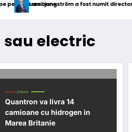
mioane
s Ljungström a fost numit director general (CFO
IVECO 
 sau electric
ENEWS
ETRUCK
Quantron va livra 14
camioane cu hidrogen in
Marea Britanie