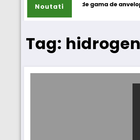
ailun își extinde gama de anvelope pentru ca
Lar
Noutati
Tag: hidrogen