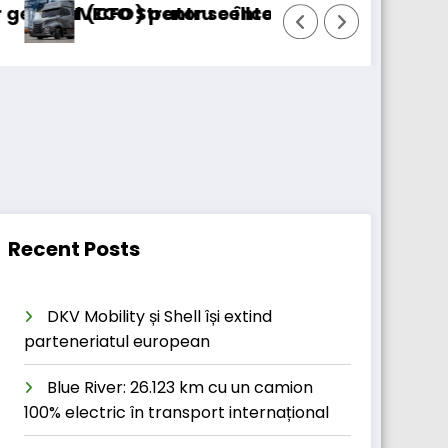
) pentru cellcentric
Strator se întoarce
BursaTransport/123c
Recent Posts
DKV Mobility și Shell își extind
parteneriatul european
Blue River: 26.123 km cu un camion
100% electric în transport internațional