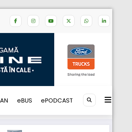
Home
hidrogen sau electric
VAN
eBUS
ePODCAST