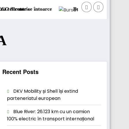
toarce
BursaTransport/123cargo introduce o nouă
A
Recent Posts
DKV Mobility și Shell își extind
parteneriatul european
Blue River: 26.123 km cu un camion
100% electric în transport internațional