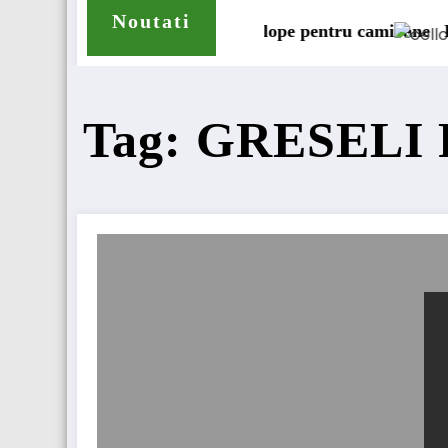
Noutati
tinde gama de anvelope pentru camioane
Lars Ljungström a
Tag: GRESEL