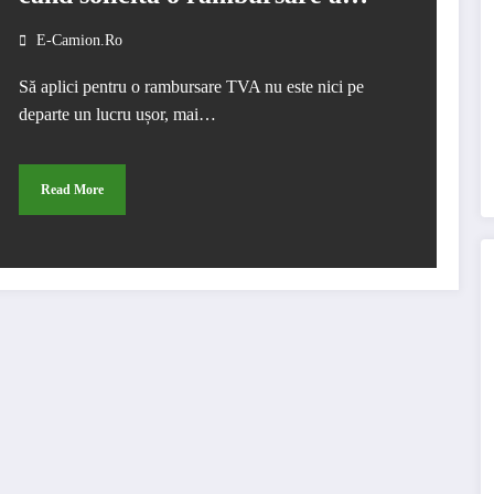
TVA-ului
E-Camion.ro
Să aplici pentru o rambursare TVA nu este nici pe
departe un lucru ușor, mai…
Read More