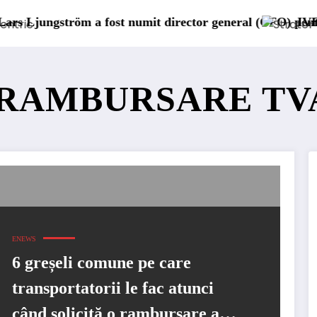
 fost numit director general (CFO) pentru cellcentric
IVECO Strator se în
I RAMBURSARE TV
ENEWS
6 greșeli comune pe care
transportatorii le fac atunci
când solicită o rambursare a