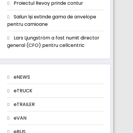
Proiectul Revoy prinde contur
Sailun își extinde gama de anvelope
pentru camioane
Lars Ljungström a fost numit director
general (CFO) pentru cellcentric
eNEWS
eTRUCK
eTRAILER
eVAN
eBUS