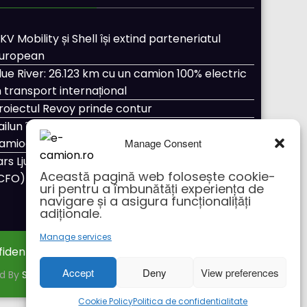
KV Mobility și Shell își extind parteneriatul
uropean
lue River: 26.123 km cu un camion 100% electric
n transport internațional
roiectul Revoy prinde contur
ailun își extinde gama de anvelope pentru
Manage Consent
amioane
ars Ljungström a fost numit director general
Această pagină web folosește cookie-
CFO) pentru cellcentric
uri pentru a îmbunătăți experiența de
navigare și a asigura funcționalițăți
adiționale.
Manage services
fidentialitate
Despre noi
Accept
Deny
View preferences
ed By
SpiceThemes
Cookie Policy
Politica de confidentialitate