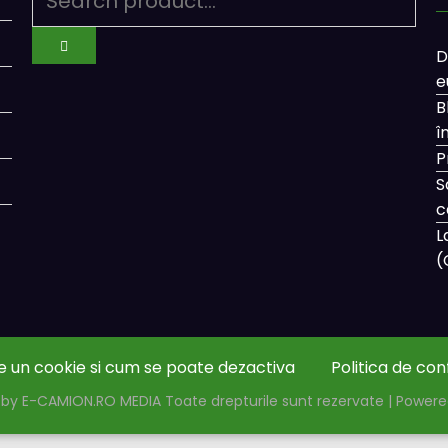
D
e
B
î
P
S
c
L
(
e un cookie si cum se poate dezactiva
Politica de con
by E-CAMION.RO MEDIA Toate drepturile sunt rezervate | Power