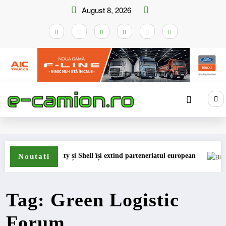
Skip
August 8, 2026
to
content
Home
Green Logistic Forum
e insolvență
DKV Mobility și Shell își extind parteneriatul european
Blue 
Noutati
Tag: Green Logistic
Forum