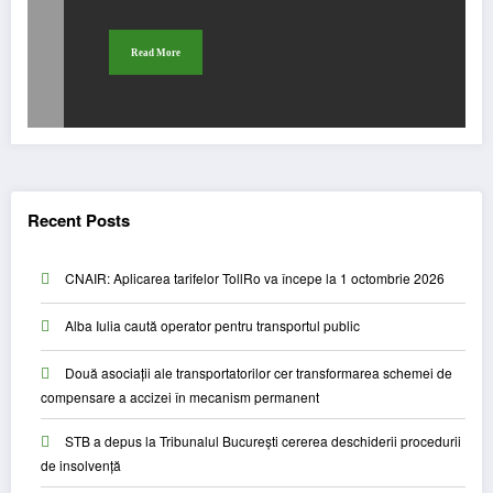
Read More
Recent Posts
CNAIR: Aplicarea tarifelor TollRo va începe la 1 octombrie 2026
Alba Iulia caută operator pentru transportul public
Două asociații ale transportatorilor cer transformarea schemei de
compensare a accizei în mecanism permanent
STB a depus la Tribunalul București cererea deschiderii procedurii
de insolvență