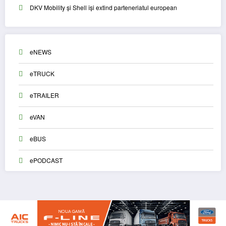
DKV Mobility și Shell își extind parteneriatul european
eNEWS
eTRUCK
eTRAILER
eVAN
eBUS
ePODCAST