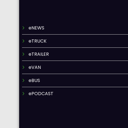
eNEWS
eTRUCK
eTRAILER
eVAN
eBUS
ePODCAST