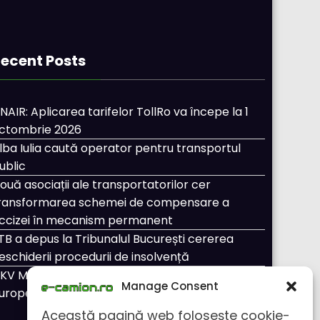
ecent Posts
NAIR: Aplicarea tarifelor TollRo va începe la 1
ctombrie 2026
lba Iulia caută operator pentru transportul
ublic
ouă asociații ale transportatorilor cer
ransformarea schemei de compensare a
ccizei în mecanism permanent
TB a depus la Tribunalul București cererea
eschiderii procedurii de insolvență
KV Mobility și Shell își extind parteneriatul
Manage Consent
uropean
Această pagină web folosește cookie-