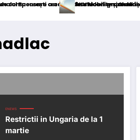
re a accizei în mecanism permanent
i cererea deschiderii procedurii de insolvență
DKV Mobility și Shell își extind part
nadlac
ENEWS
Restrictii in Ungaria de la 1
martie