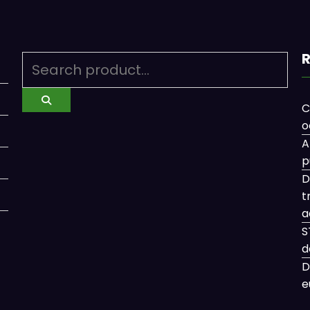
R
C
o
A
p
D
t
a
S
d
D
e