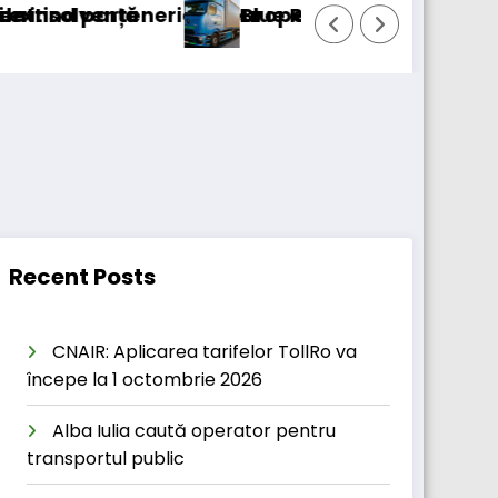
eneriatul european
Blue River: 26.123 km cu un camion 100%
Recent Posts
CNAIR: Aplicarea tarifelor TollRo va
începe la 1 octombrie 2026
Alba Iulia caută operator pentru
transportul public