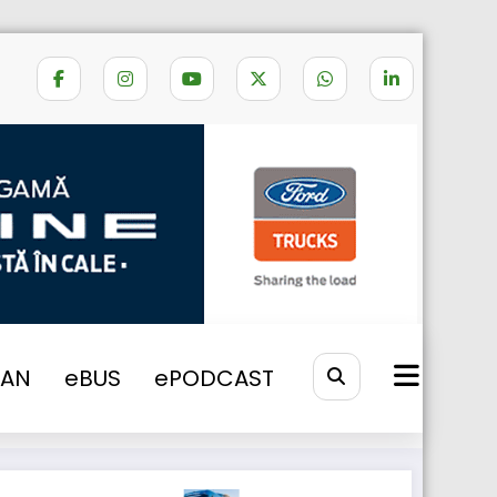
Home
granita nadlac
VAN
eBUS
ePODCAST