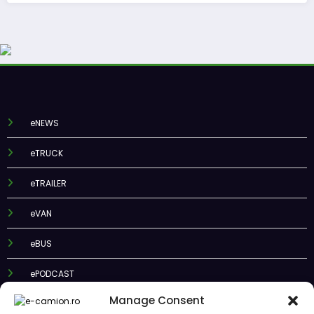
eNEWS
eTRUCK
eTRAILER
eVAN
eBUS
ePODCAST
Manage Consent