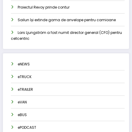
Proiectul Revoy prinde contur
Sailun își extinde gama de anvelope pentru camioane
Lars Ljungström a fost numit director general (CFO) pentru
cellcentric
eNEWS
eTRUCK
eTRAILER
eVAN
eBUS
ePODCAST