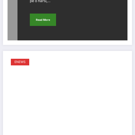
pe o hartă,…
Read More
ENEWS