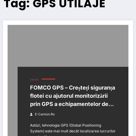
Tag: GPS UTILAJE
ENEWS
FOMCO GPS – Creșteți siguranța
flotei cu ajutorul monitorizării
prin GPS a echipamentelor de
construcții
E-Camion.ro
Astăzi, tehnologia GPS (Global Positioning
System) este mai mult decât localizarea lucrurilor