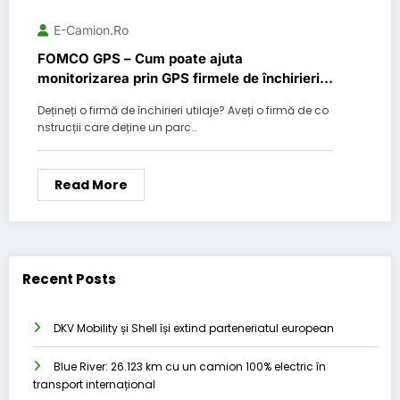
E-Camion.ro
FOMCO GPS – Cum poate ajuta
monitorizarea prin GPS firmele de închirieri
utilaje?
Dețineți o firmă de închirieri utilaje? Aveți o firmă de co
nstrucții care deține un parc…
Read More
Recent Posts
DKV Mobility și Shell își extind parteneriatul european
Blue River: 26.123 km cu un camion 100% electric în
transport internațional