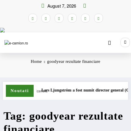
Skip
August 7, 2026
to
content
Home
goodyear rezultate financiare
ioane
Lars Ljungström a fost numit director general (CFO) pen
Noutati
Tag: goodyear rezultate
financiare