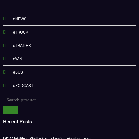
eNEWS
eTRUCK
eTRAILER
eVAN
eBUS
ePODCAST
Recent Posts
DKV Mobility și Shell își extind parteneriatul european