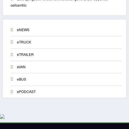
cellcentric
eNEWS
eTRUCK
eTRAILER
eVAN
eBUS
ePODCAST