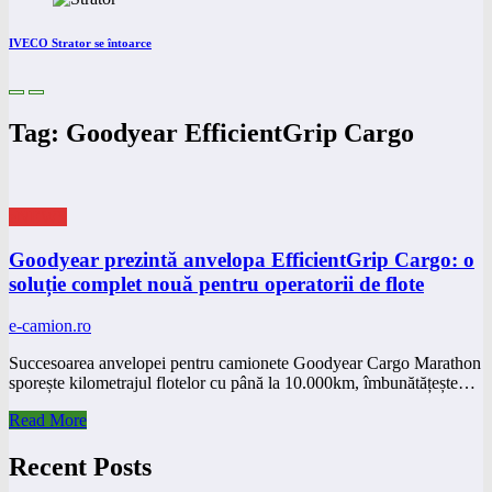
IVECO Strator se întoarce
Tag: Goodyear EfficientGrip Cargo
eNEWS
Goodyear prezintă anvelopa EfficientGrip Cargo: o
soluție complet nouă pentru operatorii de flote
e-camion.ro
Succesoarea anvelopei pentru camionete Goodyear Cargo Marathon
sporește kilometrajul flotelor cu până la 10.000km, îmbunătățește…
Read More
Recent Posts