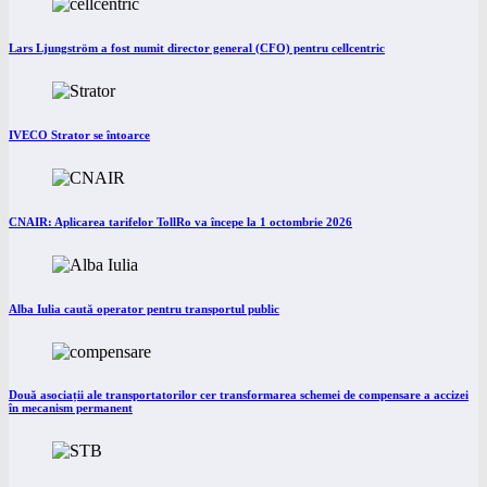
Lars Ljungström a fost numit director general (CFO) pentru cellcentric
IVECO Strator se întoarce
CNAIR: Aplicarea tarifelor TollRo va începe la 1 octombrie 2026
Alba Iulia caută operator pentru transportul public
Două asociații ale transportatorilor cer transformarea schemei de compensare a accizei
în mecanism permanent