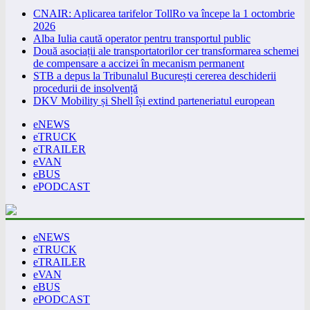
CNAIR: Aplicarea tarifelor TollRo va începe la 1 octombrie
2026
Alba Iulia caută operator pentru transportul public
Două asociații ale transportatorilor cer transformarea schemei
de compensare a accizei în mecanism permanent
STB a depus la Tribunalul București cererea deschiderii
procedurii de insolvență
DKV Mobility și Shell își extind parteneriatul european
eNEWS
eTRUCK
eTRAILER
eVAN
eBUS
ePODCAST
eNEWS
eTRUCK
eTRAILER
eVAN
eBUS
ePODCAST