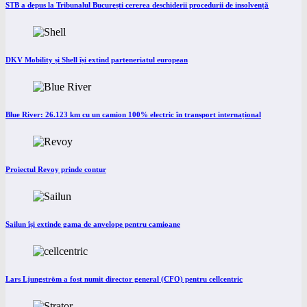
STB a depus la Tribunalul București cererea deschiderii procedurii de insolvență
DKV Mobility și Shell își extind parteneriatul european
Blue River: 26.123 km cu un camion 100% electric în transport internațional
Proiectul Revoy prinde contur
Sailun își extinde gama de anvelope pentru camioane
Lars Ljungström a fost numit director general (CFO) pentru cellcentric