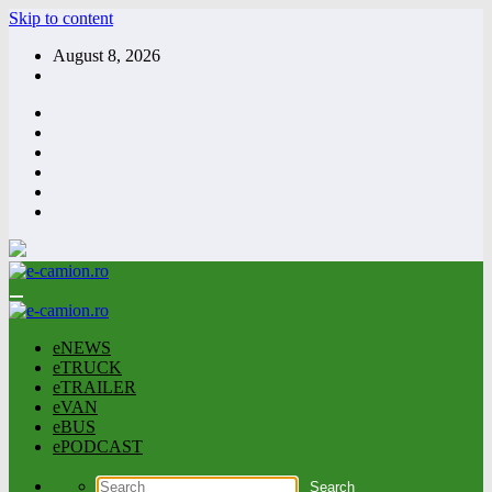
Skip to content
August 8, 2026
eNEWS
eTRUCK
eTRAILER
eVAN
eBUS
ePODCAST