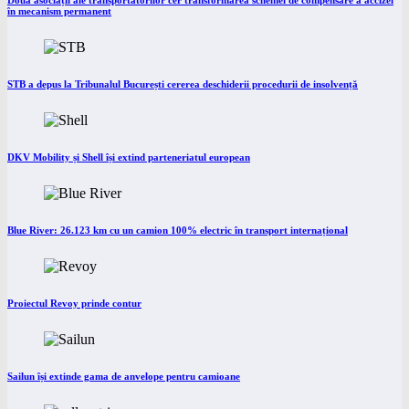
Două asociații ale transportatorilor cer transformarea schemei de compensare a accizei
în mecanism permanent
STB a depus la Tribunalul București cererea deschiderii procedurii de insolvență
DKV Mobility și Shell își extind parteneriatul european
Blue River: 26.123 km cu un camion 100% electric în transport internațional
Proiectul Revoy prinde contur
Sailun își extinde gama de anvelope pentru camioane