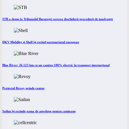
STB a depus la Tribunalul București cererea deschiderii procedurii de insolvență
DKV Mobility și Shell își extind parteneriatul european
Blue River: 26.123 km cu un camion 100% electric în transport internațional
Proiectul Revoy prinde contur
Sailun își extinde gama de anvelope pentru camioane