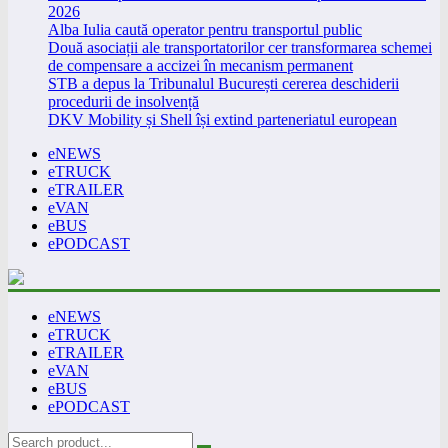
2026
Alba Iulia caută operator pentru transportul public
Două asociații ale transportatorilor cer transformarea schemei
de compensare a accizei în mecanism permanent
STB a depus la Tribunalul București cererea deschiderii
procedurii de insolvență
DKV Mobility și Shell își extind parteneriatul european
eNEWS
eTRUCK
eTRAILER
eVAN
eBUS
ePODCAST
eNEWS
eTRUCK
eTRAILER
eVAN
eBUS
ePODCAST