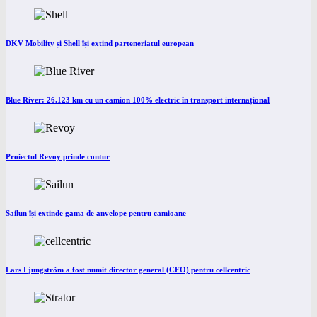
DKV Mobility și Shell își extind parteneriatul european
Blue River: 26.123 km cu un camion 100% electric în transport internațional
Proiectul Revoy prinde contur
Sailun își extinde gama de anvelope pentru camioane
Lars Ljungström a fost numit director general (CFO) pentru cellcentric