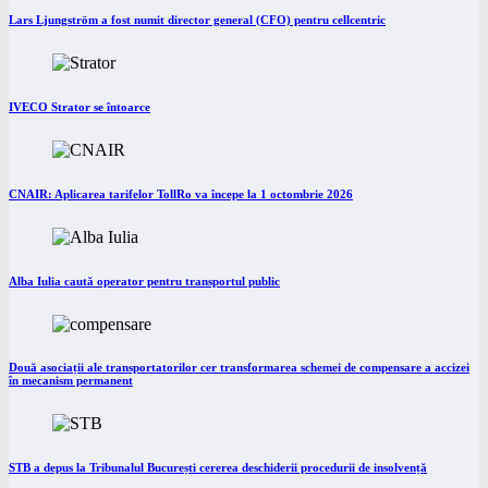
Lars Ljungström a fost numit director general (CFO) pentru cellcentric
IVECO Strator se întoarce
CNAIR: Aplicarea tarifelor TollRo va începe la 1 octombrie 2026
Alba Iulia caută operator pentru transportul public
Două asociații ale transportatorilor cer transformarea schemei de compensare a accizei
în mecanism permanent
STB a depus la Tribunalul București cererea deschiderii procedurii de insolvență