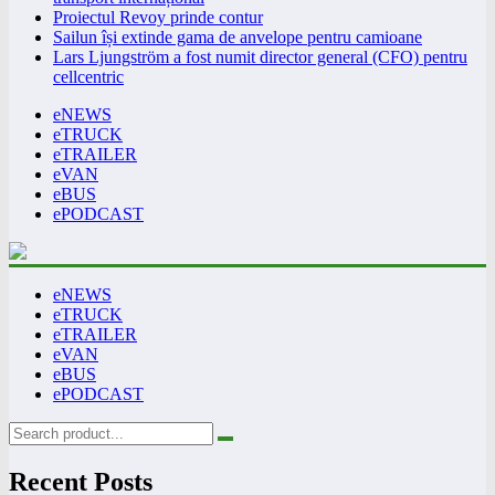
Proiectul Revoy prinde contur
Sailun își extinde gama de anvelope pentru camioane
Lars Ljungström a fost numit director general (CFO) pentru
cellcentric
eNEWS
eTRUCK
eTRAILER
eVAN
eBUS
ePODCAST
eNEWS
eTRUCK
eTRAILER
eVAN
eBUS
ePODCAST
Recent Posts