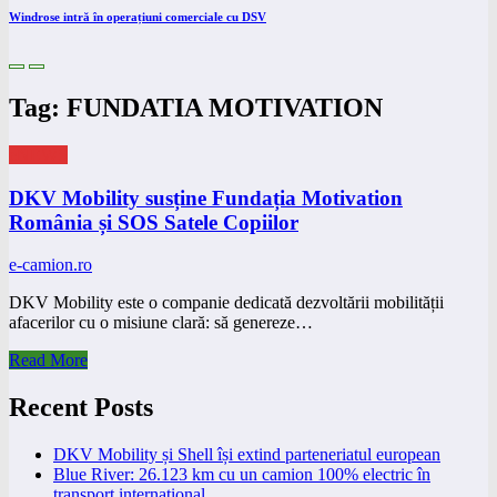
Windrose intră în operațiuni comerciale cu DSV
Tag: FUNDATIA MOTIVATION
eNEWS
DKV Mobility susține Fundația Motivation
România și SOS Satele Copiilor
e-camion.ro
DKV Mobility este o companie dedicată dezvoltării mobilității
afacerilor cu o misiune clară: să genereze…
Read More
Recent Posts
DKV Mobility și Shell își extind parteneriatul european
Blue River: 26.123 km cu un camion 100% electric în
transport internațional