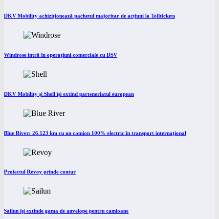
DKV Mobility achiziționează pachetul majoritar de acțiuni la Tolltickets
Windrose intră în operațiuni comerciale cu DSV
DKV Mobility și Shell își extind parteneriatul european
Blue River: 26.123 km cu un camion 100% electric în transport internațional
Proiectul Revoy prinde contur
Sailun își extinde gama de anvelope pentru camioane