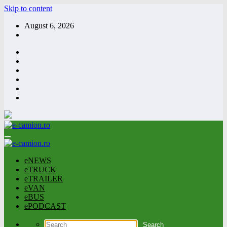
Skip to content
August 6, 2026
eNEWS
eTRUCK
eTRAILER
eVAN
eBUS
ePODCAST