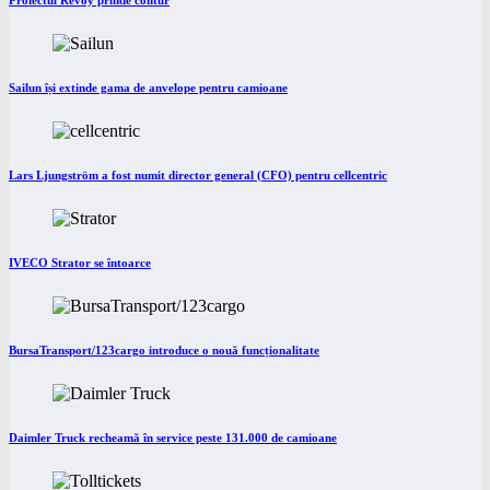
Proiectul Revoy prinde contur
Sailun își extinde gama de anvelope pentru camioane
Lars Ljungström a fost numit director general (CFO) pentru cellcentric
IVECO Strator se întoarce
BursaTransport/123cargo introduce o nouă funcționalitate
Daimler Truck recheamă în service peste 131.000 de camioane