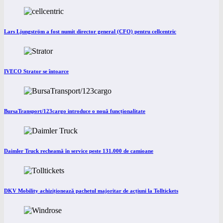
Lars Ljungström a fost numit director general (CFO) pentru cellcentric
IVECO Strator se întoarce
BursaTransport/123cargo introduce o nouă funcționalitate
Daimler Truck recheamă în service peste 131.000 de camioane
DKV Mobility achiziționează pachetul majoritar de acțiuni la Tolltickets