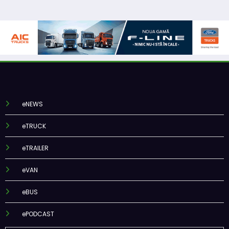
eNEWS
eTRUCK
eTRAILER
eVAN
eBUS
ePODCAST