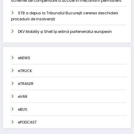
schemei de compensare a accizei în mecanism permanent
STB a depus la Tribunalul București cererea deschiderii
procedurii de insolvență
DKV Mobility și Shell își extind parteneriatul european
eNEWS
eTRUCK
eTRAILER
eVAN
eBUS
ePODCAST