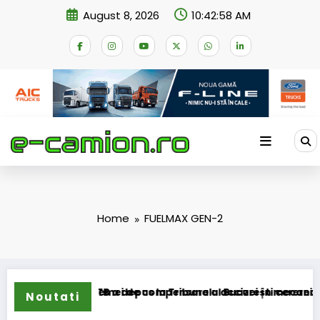
Skip
August 8, 2026
10:42:58 AM
to
content
Home
FUELMAX GEN-2
nsformarea schemei de compensare a accizei în mecanism per
STB a depus la Tribunalul București cererea deschid
Noutati