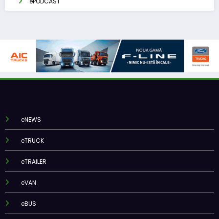
ePODCAST
eNEWS
eTRUCK
eTRAILER
eVAN
eBUS