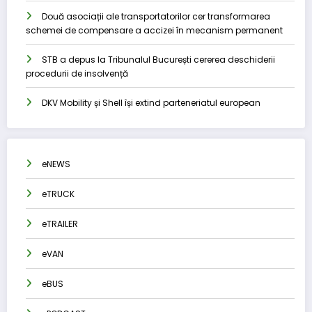
Două asociații ale transportatorilor cer transformarea
schemei de compensare a accizei în mecanism permanent
STB a depus la Tribunalul București cererea deschiderii
procedurii de insolvență
DKV Mobility și Shell își extind parteneriatul european
eNEWS
eTRUCK
eTRAILER
eVAN
eBUS