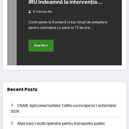
IRU îndeamnă la intervenția
Comisiei Europene
E-Camion.ro
Controalele la frontieră cresc timpii de asteptare
pentru camioane cu pana la 72 de ore…
Read More
Recent Posts
CNAIR: Aplicarea tarifelor TollRo va începe la 1 octombrie
2026
Alba Iulia caută operator pentru transportul public