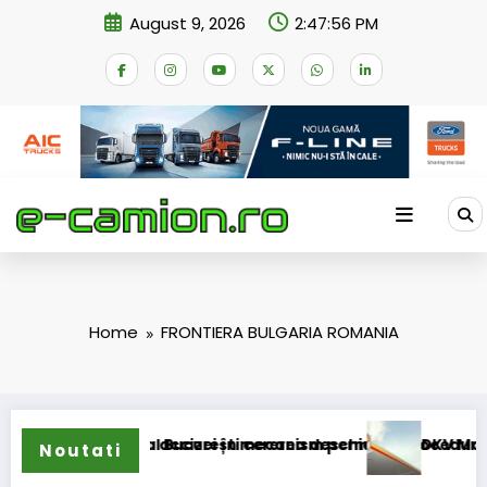
Skip
August 9, 2026
2:47:56 PM
to
content
Home
FRONTIERA BULGARIA ROMANIA
e compensare a accizei în mecanism permanent
 la Tribunalul București cererea deschiderii procedurii de ins
DKV Mobility și
Noutati