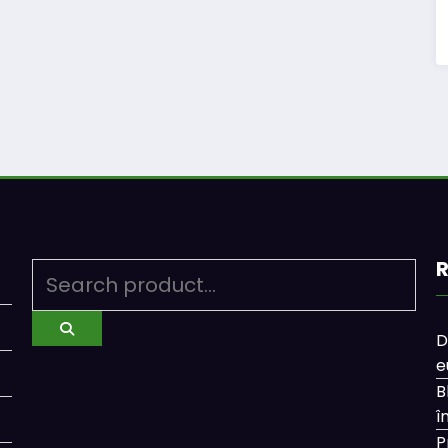
R
D
e
B
î
P