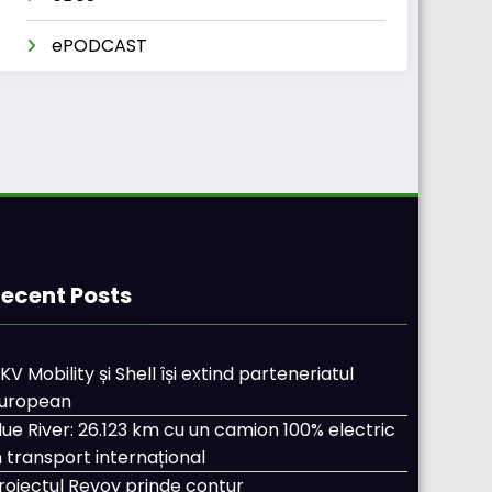
ePODCAST
ecent Posts
KV Mobility și Shell își extind parteneriatul
uropean
lue River: 26.123 km cu un camion 100% electric
n transport internațional
roiectul Revoy prinde contur