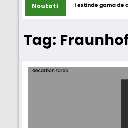
Sailun își extinde gama de anvelope p
Noutati
Tag: Fraunhof