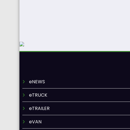
eNEWS
eTRUCK
eTRAILER
eVAN