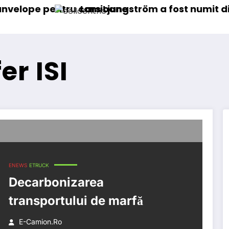
entru camioane
Lars Ljungström a fost numit director gen
er ISI
ENEWS
ETRUCK
Decarbonizarea
transportului de marfă
E-Camion.ro