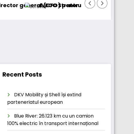
eral (CFO) pentru cellcentric
IVECO Strator se întoarce
BursaTrans
Recent Posts
DKV Mobility și Shell își extind
parteneriatul european
Blue River: 26.123 km cu un camion
100% electric în transport internațional