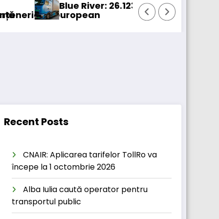
e River: 26.123 km cu un camion 100% electric în 
ropean
Proiec
Recent Posts
CNAIR: Aplicarea tarifelor TollRo va
începe la 1 octombrie 2026
Alba Iulia caută operator pentru
transportul public