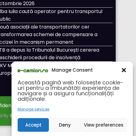
ctombrie 2026
lba Iulia caută operator pentru transportul
ublic
ouă asociații ale transportatorilor cer
ransformarea schemei de compensare a
ccizei în mecanism permanent
TB a depus la Tribunalul București cererea
eschiderii procedurii de insolvență
KV Mobility și Shell își extind parteneriatul
Manage Consent
uropean
Această pagină web folosește cookie-
uri pentru a îmbunătăți experiența de
navigare și a asigura funcționalițăți
adiționale.
fidentialitate
Despre noi
Manage services
ed By
SpiceThemes
Accept
Deny
View preferences