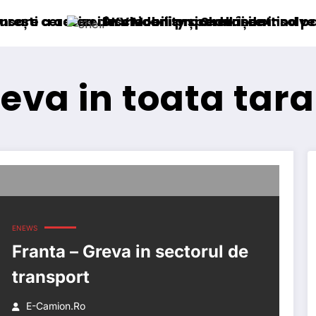
Blu
i în mecanism permanent
schiderii procedurii de insolvență
KV Mobility și Shell își extind parteneriatul eu
reva in toata tara
ENEWS
Franta – Greva in sectorul de
transport
E-Camion.ro