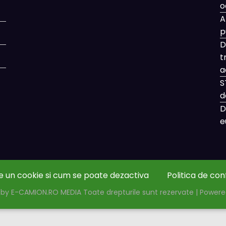
o
A
p
D
t
a
S
d
D
e
e un cookie si cum se poate dezactiva
Politica de con
by E-CAMION.RO MEDIA Toate drepturile sunt rezervate | Power