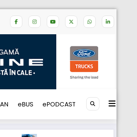
Home
franta greva in toata tara
VAN
eBUS
ePODCAST