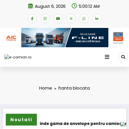
Skip
August 6, 2026
5:00:12 AM
to
content
Home
franta blocata
Noutati
Sailun își extinde gama de anvelope pentru camioane
IVE