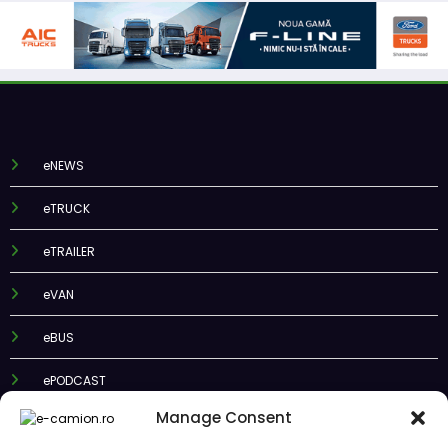
eNEWS
eTRUCK
eTRAILER
eVAN
eBUS
ePODCAST
Manage Consent