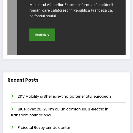
Ministerul Afacerilor Externe informează cetăţenii
români care călătoresc în Republica Franceză că,
pe fondul noului…
Read More
Recent Posts
DKV Mobility și Shell își extind parteneriatul european
Blue River: 26.123 km cu un camion 100% electric în
transport internațional
Proiectul Revoy prinde contur