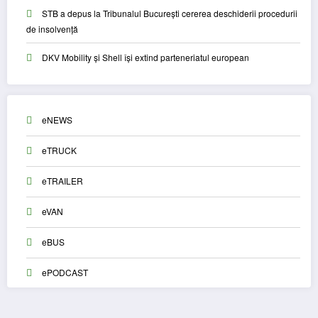
STB a depus la Tribunalul București cererea deschiderii procedurii
de insolvență
DKV Mobility și Shell își extind parteneriatul european
eNEWS
eTRUCK
eTRAILER
eVAN
eBUS
ePODCAST