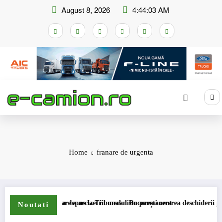
Skip
August 8, 2026
4:44:03 AM
to
content
Home
franare de urgenta
mei de compensare a accizei în mecanism permanent
STB a depus la Tribunalul București cererea deschiderii proceduri
Noutati