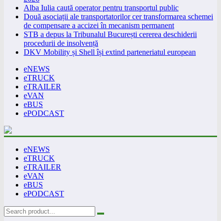
Alba Iulia caută operator pentru transportul public
Două asociații ale transportatorilor cer transformarea schemei
de compensare a accizei în mecanism permanent
STB a depus la Tribunalul București cererea deschiderii
procedurii de insolvență
DKV Mobility și Shell își extind parteneriatul european
eNEWS
eTRUCK
eTRAILER
eVAN
eBUS
ePODCAST
eNEWS
eTRUCK
eTRAILER
eVAN
eBUS
ePODCAST