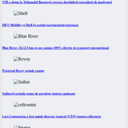
STB a depus la Tribunalul București cererea deschiderii procedurii de insolvență
DKV Mobility și Shell își extind parteneriatul european
Blue River: 26.123 km cu un camion 100% electric în transport internațional
Proiectul Revoy prinde contur
Sailun își extinde gama de anvelope pentru camioane
Lars Ljungström a fost numit director general (CFO) pentru cellcentric