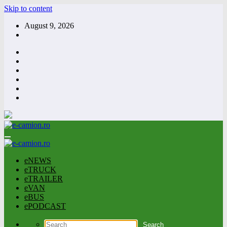
Skip to content
August 9, 2026
eNEWS
eTRUCK
eTRAILER
eVAN
eBUS
ePODCAST