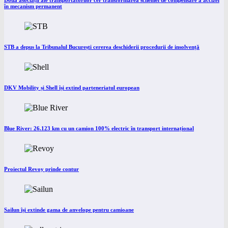
Două asociații ale transportatorilor cer transformarea schemei de compensare a accizei
în mecanism permanent
STB a depus la Tribunalul București cererea deschiderii procedurii de insolvență
DKV Mobility și Shell își extind parteneriatul european
Blue River: 26.123 km cu un camion 100% electric în transport internațional
Proiectul Revoy prinde contur
Sailun își extinde gama de anvelope pentru camioane