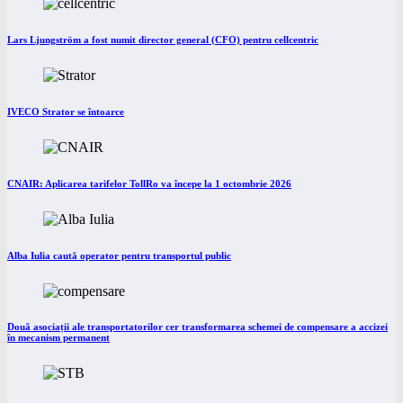
Lars Ljungström a fost numit director general (CFO) pentru cellcentric
IVECO Strator se întoarce
CNAIR: Aplicarea tarifelor TollRo va începe la 1 octombrie 2026
Alba Iulia caută operator pentru transportul public
Două asociații ale transportatorilor cer transformarea schemei de compensare a accizei
în mecanism permanent