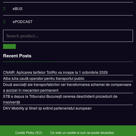
eBUS
ePODCAST
Recent Posts
CNAIR: Aplicarea tarifelor TollRo va începe la 1 octombrie 2026
Alba Iulia caută operator pentru transportul public
Două asociații ale transportatorilor cer transformarea schemei de compensare
a accizei în mecanism permanent
STB a depus la Tribunalul București cererea deschiderii procedurii de
insolvență
DKV Mobility și Shell își extind parteneriatul european
Cookie Policy (EU)
Ce este un cookie si cum se poate dezactiva