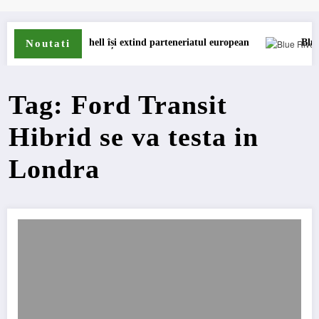
lvență
Mobility și Shell își extind parteneriatul european
Blue River
Noutati
Tag: Ford Transit
Hibrid se va testa in
Londra