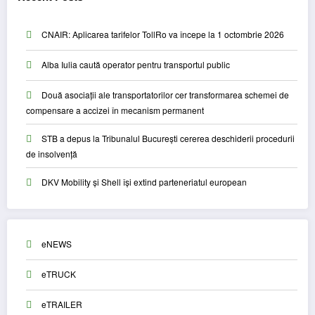
CNAIR: Aplicarea tarifelor TollRo va începe la 1 octombrie 2026
Alba Iulia caută operator pentru transportul public
Două asociații ale transportatorilor cer transformarea schemei de
compensare a accizei în mecanism permanent
STB a depus la Tribunalul București cererea deschiderii procedurii
de insolvență
DKV Mobility și Shell își extind parteneriatul european
eNEWS
eTRUCK
eTRAILER