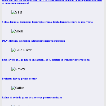
Două asociații ale transportatorilor cer transformarea schemei de compensare a accizei
în mecanism permanent
STB a depus la Tribunalul București cererea deschiderii procedurii de insolvență
DKV Mobility și Shell își extind parteneriatul european
Blue River: 26.123 km cu un camion 100% electric în transport internațional
Proiectul Revoy prinde contur
Sailun își extinde gama de anvelope pentru camioane