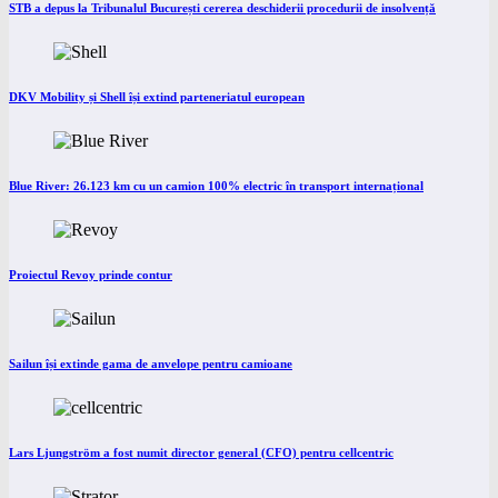
STB a depus la Tribunalul București cererea deschiderii procedurii de insolvență
DKV Mobility și Shell își extind parteneriatul european
Blue River: 26.123 km cu un camion 100% electric în transport internațional
Proiectul Revoy prinde contur
Sailun își extinde gama de anvelope pentru camioane
Lars Ljungström a fost numit director general (CFO) pentru cellcentric