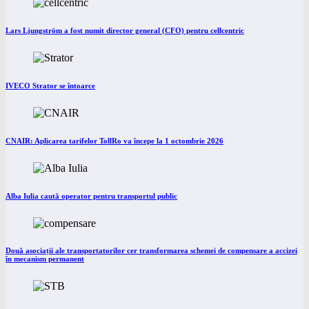
Lars Ljungström a fost numit director general (CFO) pentru cellcentric
IVECO Strator se întoarce
CNAIR: Aplicarea tarifelor TollRo va începe la 1 octombrie 2026
Alba Iulia caută operator pentru transportul public
Două asociații ale transportatorilor cer transformarea schemei de compensare a accizei
în mecanism permanent