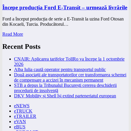
Începe producția Ford E-Transit – urmează livrările
Ford a început producția de serie a E-Transit la uzina Ford Otosan
din Kocaeli, Turcia. Producătorul…
Read More
Recent Posts
CNAIR: Aplicarea tarifelor TollRo va începe la 1 octombrie
2026
Alba Iulia caută operator pentru transportul public
Două asociații ale transportatorilor cer transformarea schemei
de compensare a accizei în mecanism permanent
STB a depus la Tribunalul București cererea deschiderii
procedurii de insolvență
DKV Mobility și Shell își extind parteneriatul european
eNEWS
eTRUCK
eTRAILER
eVAN
eBUS