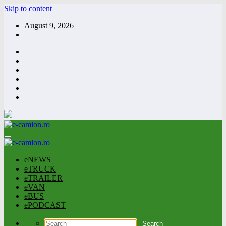
Skip to content
August 9, 2026
eNEWS
eTRUCK
eTRAILER
eVAN
eBUS
ePODCAST