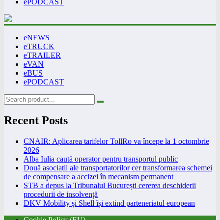
ePODCAST
eNEWS
eTRUCK
eTRAILER
eVAN
eBUS
ePODCAST
Recent Posts
CNAIR: Aplicarea tarifelor TollRo va începe la 1 octombrie
2026
Alba Iulia caută operator pentru transportul public
Două asociații ale transportatorilor cer transformarea schemei
de compensare a accizei în mecanism permanent
STB a depus la Tribunalul București cererea deschiderii
procedurii de insolvență
DKV Mobility și Shell își extind parteneriatul european
Cookie Policy (EU)